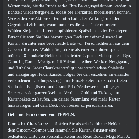
Warten mehr, bis die Runde endet. Ihre Bewegungsfaktoren werden in
Echtzeit wiederhergestellt, sodass Sie Tierkarten mobilisieren können,
Verwenden Sie Aktionskarten mit schädlicher Wirkung, und der
Gegenfeind zieht um, wann immer es die Umstände erfordern.
Wählen Sie je nach Ihrem empfohlenen Spaßstil aus vier Decktypen.
Personalisieren Sie Ihre bevorzugten Decks mit einer Auswahl an
Karten, darunter eine bedeutende Liste von Persönlichkeiten aus dem
Capcom-Kosmos. Wählen Sie, ob Sie als einer von ihnen spielen
möchten 8 ikonische Helden aus beliebten Capcom-Videospielen: Ryu,
Chun-Li, Dante, Morrigan, Jill Valentine, Albert Wesker, Nergigante,
und Rathalos. Jeder Charakter verfügt über verschiedene Spielstile
und einzigartige Heldenkünste. Folgen Sie den einzelnen miteinander
verbundenen Handlungssträngen im Einzelspielerprojekt oder treten
Sie in den Ranglisten- und Grand-Prix-Wettbewerbsmodi gegen
Spieler aus der ganzen Welt an. Verdiene Gold und Tickets, um
Kartenpakete zu kaufen, um deiner Sammlung viel mehr Karten
hinzuzufügen und dein Deck noch besser zu personalisieren.
Geheime Funktionen von TEPPEN:
Ikonische Charaktere —
Spielen Sie als acht berühmte Helden aus
dem Capcom-Kosmos und sammeln Sie Karten, darunter eine
bedeutende Liste von Persönlichkeiten aus Road Boxer, Mega Man X,