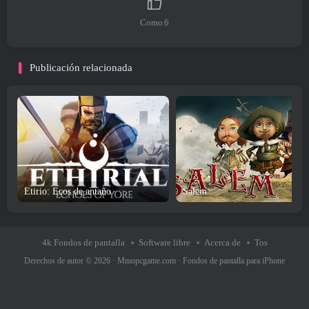
Como
6
Publicación relacionada
Etirio: Ecos de antaño
Salem
4k Fondos de pantalla
Software libre
Acerca de
Tos
Derechos de autor © 2026 ·
Mmopcgame.com
·
Fondos de pantalla para iPhone