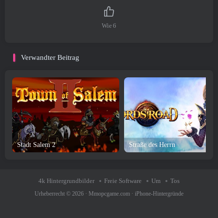
Wie
6
Verwandter Beitrag
Stadt Salem 2
Straße des Herrn
4k Hintergrundbilder
Freie Software
Um
Tos
Urheberrecht © 2026 ·
Mmopcgame.com
·
iPhone-Hintergründe