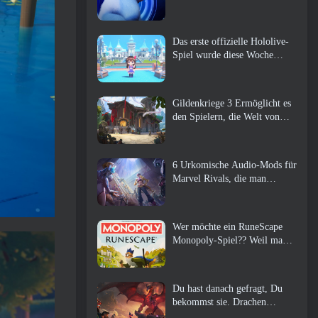
Das erste offizielle Hololive-
Spiel wurde diese Woche
veröffentlicht
Gildenkriege 3 Ermöglicht es
den Spielern, die Welt von
Tyria zu erleben, bevor die
Drachenältesten erwachten
6 Urkomische Audio-Mods für
Marvel Rivals, die man
unbedingt ausprobieren muss
Wer möchte ein RuneScape
Monopoly-Spiel?? Weil man
unterwegs ist
Du hast danach gefragt, Du
bekommst sie. Drachen
kommen online nach Albion