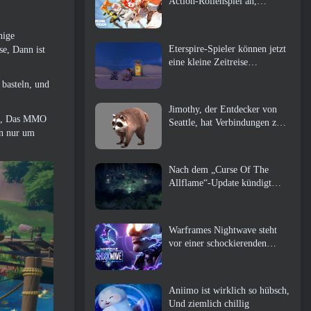
Action-Rollenspiel an,
Wächterin
nige
Eterspire-Spieler können jetzt
se, Dann ist
eine kleine Zeitreise
unternehmen … als Belohnung
 basteln, und
Jimothy, der Entdecker von
ich, Das MMO
Seattle, hat Verbindungen zu
an nur um
ArenaNet, Also fügen sie es
natürlich zu Guild Wars hinzu
2
Nach dem „Curse Of The
Allflame“-Update kündigt
Path of Exile mehrere
Änderungen an, die auf
Feedback basieren
Warframes Nightwave steht
vor einer schockierenden
Rückkehr
Aniimo ist wirklich so hübsch,
Und ziemlich chillig