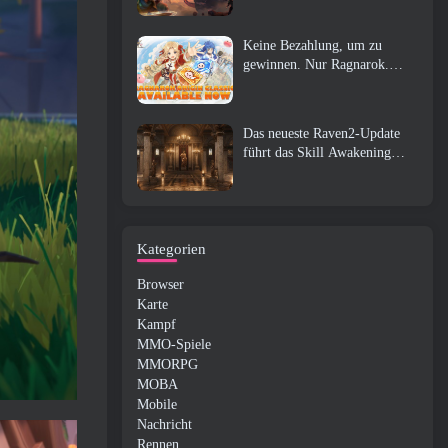
Keine Bezahlung, um zu
gewinnen. Nur Ragnarok.
Origin Classic erscheint im
Juli 23
Das neueste Raven2-Update
führt das Skill Awakening
System ein, Geben Sie den
Spielern mehr Möglichkeiten,
ihre Fähigkeiten zu verbessern
Kategorien
Browser
Karte
Kampf
MMO-Spiele
MMORPG
MOBA
Mobile
Nachricht
Rennen