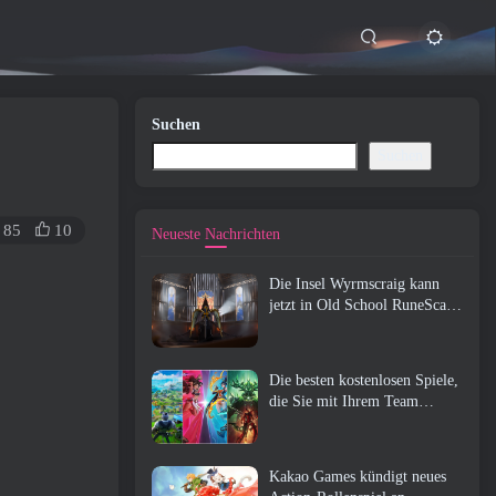
Suchen
Suchen
85
10
Neueste Nachrichten
Die Insel Wyrmscraig kann
jetzt in Old School RuneScape
erkundet werden
Die besten kostenlosen Spiele,
die Sie mit Ihrem Team
genießen können (2026)
Kakao Games kündigt neues