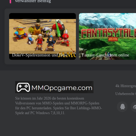
Verwandter Beitrag
DokeV-Spielrezension und Download
Fantasy-Geschichten online
4k Hintergr
Urheberrecht
Sie können im Jahr 2026 die besten kostenlosen
Vollversionen von MMO-Spielen und MMORPG-Spielen
für den PC herunterladen. Spielen Sie Ihre Lieblings-MMO-
Spiele auf PC Windows 7,8,10,11.