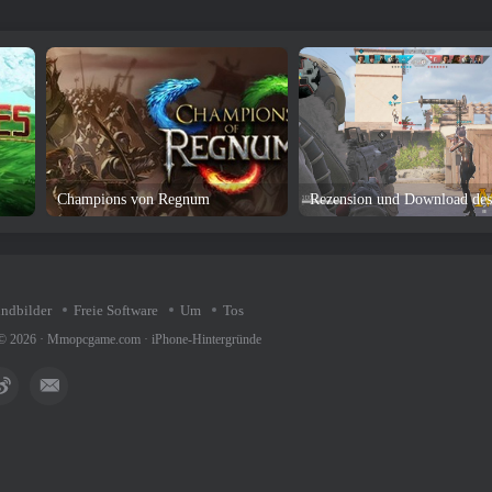
Champions von Regnum
undbilder
Freie Software
Um
Tos
 © 2026 ·
Mmopcgame.com
·
iPhone-Hintergründe