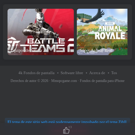
Equipos de batalla 2
Súper Animal Real
4k Fondos de pantalla
Software libre
Acerca de
Tos
Derechos de autor © 2026 ·
Mmopcgame.com
·
Fondos de pantalla para iPhone
El tema de este sitio web está poderosamente impulsado por el tema Zibll.
13
Contacta con el autor