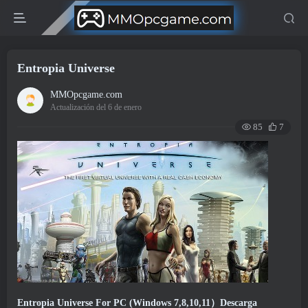
Entropia Universe
MMOpcgame.com
Actualización del 6 de enero
85
7
Entropia Universe For PC (Windows 7,8,10,11）Descarga