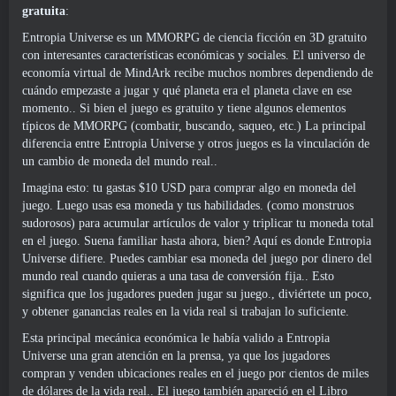
gratuita
:
Entropia Universe es un MMORPG de ciencia ficción en 3D gratuito
con interesantes características económicas y sociales. El universo de
economía virtual de MindArk recibe muchos nombres dependiendo de
cuándo empezaste a jugar y qué planeta era el planeta clave en ese
momento.. Si bien el juego es gratuito y tiene algunos elementos
típicos de MMORPG (combatir, buscando, saqueo, etc.) La principal
diferencia entre Entropia Universe y otros juegos es la vinculación de
un cambio de moneda del mundo real..
Imagina esto: tu gastas $10 USD para comprar algo en moneda del
juego. Luego usas esa moneda y tus habilidades. (como monstruos
sudorosos) para acumular artículos de valor y triplicar tu moneda total
en el juego. Suena familiar hasta ahora, bien? Aquí es donde Entropia
Universe difiere. Puedes cambiar esa moneda del juego por dinero del
mundo real cuando quieras a una tasa de conversión fija.. Esto
significa que los jugadores pueden jugar su juego., diviértete un poco,
y obtener ganancias reales en la vida real si trabajan lo suficiente.
Esta principal mecánica económica le había valido a Entropia
Universe una gran atención en la prensa, ya que los jugadores
compran y venden ubicaciones reales en el juego por cientos de miles
de dólares de la vida real.. El juego también apareció en el Libro