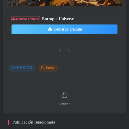
Entropia Universe
recursos gratuitos
Descarga gratuita
EL FIN
MMORPG
Social
Como
7
Publicación relacionada