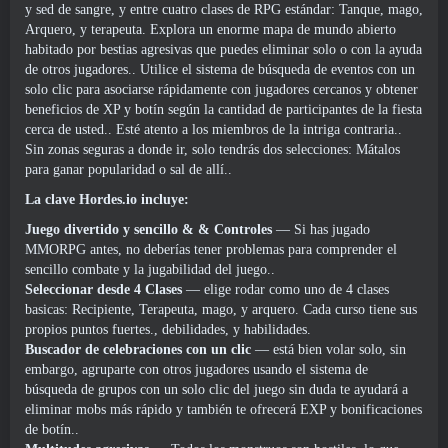
y sed de sangre, y entre cuatro clases de RPG estándar: Tanque, mago,
Arquero, y terapeuta. Explora un enorme mapa de mundo abierto
habitado por bestias agresivas que puedes eliminar solo o con la ayuda
de otros jugadores.. Utilice el sistema de búsqueda de eventos con un
solo clic para asociarse rápidamente con jugadores cercanos y obtener
beneficios de XP y botín según la cantidad de participantes de la fiesta
cerca de usted.. Esté atento a los miembros de la intriga contraria..
Sin zonas seguras a donde ir, solo tendrás dos selecciones: Mátalos
para ganar popularidad o sal de allí..
La clave Hordes.io incluye:
Juego divertido y sencillo & & Controles
— Si has jugado
MMORPG antes, no deberías tener problemas para comprender el
sencillo combate y la jugabilidad del juego..
Seleccionar desde 4 Clases
— elige rodar como uno de 4 clases
basicas: Recipiente, Terapeuta, mago, y arquero. Cada curso tiene sus
propios puntos fuertes., debilidades, y habilidades.
Buscador de celebraciones con un clic
— está bien volar solo, sin
embargo, agruparte con otros jugadores usando el sistema de
búsqueda de grupos con un solo clic del juego sin duda te ayudará a
eliminar mobs más rápido y también te ofrecerá EXP y bonificaciones
de botín..