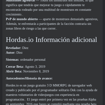
Multitudes agresivas
— Todos los monstruos son hostiles, lo que
significa que tendrás que mejorar tu juego o rápidamente te
encontrarás rodeado por una multitud de monstruos en constante
crecimiento..
PvP de mundo abierto
— aparte de monstruos demasiado agresivos,
Además, te enfrentarás a participantes de la facción contraria sin
zonas libres de riesgo a las que correr..
Hordas.io Información adicional
Revelador:
Diez
Autor:
Diez
Sistemas:
ordenador personal
Cerrar Beta:
Agosto 3, 2019
Abrir Beta:
Noviembre 8, 2019
Antecedentes/Historia de avance:
Hordes.io es un juego gratuito 3 D MMORPG de navegador web
creado y publicado por el programador solitario Dek con la ayuda de
maestros voluntarios de videojuegos con experiencia en
programación.. El juego entró por primera vez en las pruebas Alpha
en septiembre. 2016 que luego se cumplió mediante una prueba beta