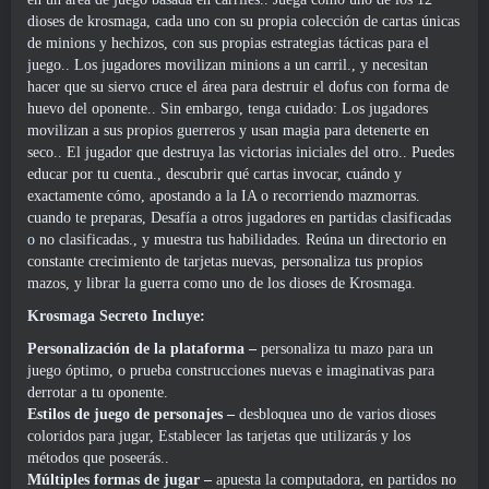
dioses de krosmaga, cada uno con su propia colección de cartas únicas
de minions y hechizos, con sus propias estrategias tácticas para el
juego.. Los jugadores movilizan minions a un carril., y necesitan
hacer que su siervo cruce el área para destruir el dofus con forma de
huevo del oponente.. Sin embargo, tenga cuidado: Los jugadores
movilizan a sus propios guerreros y usan magia para detenerte en
seco.. El jugador que destruya las victorias iniciales del otro.. Puedes
educar por tu cuenta., descubrir qué cartas invocar, cuándo y
exactamente cómo, apostando a la IA o recorriendo mazmorras.
cuando te preparas, Desafía a otros jugadores en partidas clasificadas
o no clasificadas., y muestra tus habilidades. Reúna un directorio en
constante crecimiento de tarjetas nuevas, personaliza tus propios
mazos, y librar la guerra como uno de los dioses de Krosmaga.
Krosmaga Secreto Incluye:
Personalización de la plataforma –
personaliza tu mazo para un
juego óptimo, o prueba construcciones nuevas e imaginativas para
derrotar a tu oponente.
Estilos de juego de personajes –
desbloquea uno de varios dioses
coloridos para jugar, Establecer las tarjetas que utilizarás y los
métodos que poseerás..
Múltiples formas de jugar –
apuesta la computadora, en partidos no