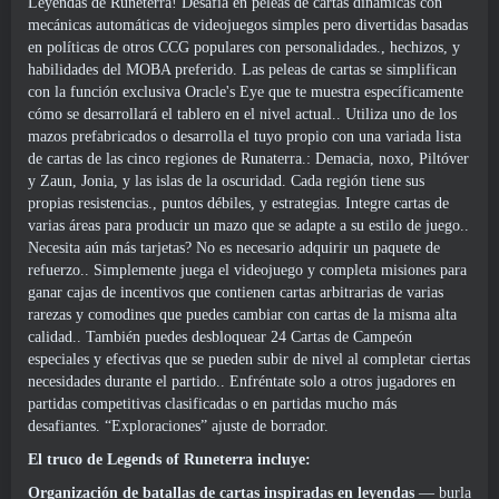
Leyendas de Runeterra! Desafía en peleas de cartas dinámicas con
mecánicas automáticas de videojuegos simples pero divertidas basadas
en políticas de otros CCG populares con personalidades., hechizos, y
habilidades del MOBA preferido. Las peleas de cartas se simplifican
con la función exclusiva Oracle's Eye que te muestra específicamente
cómo se desarrollará el tablero en el nivel actual.. Utiliza uno de los
mazos prefabricados o desarrolla el tuyo propio con una variada lista
de cartas de las cinco regiones de Runaterra.: Demacia, noxo, Piltóver
y Zaun, Jonia, y las islas de la oscuridad. Cada región tiene sus
propias resistencias., puntos débiles, y estrategias. Integre cartas de
varias áreas para producir un mazo que se adapte a su estilo de juego..
Necesita aún más tarjetas? No es necesario adquirir un paquete de
refuerzo.. Simplemente juega el videojuego y completa misiones para
ganar cajas de incentivos que contienen cartas arbitrarias de varias
rarezas y comodines que puedes cambiar con cartas de la misma alta
calidad.. También puedes desbloquear 24 Cartas de Campeón
especiales y efectivas que se pueden subir de nivel al completar ciertas
necesidades durante el partido.. Enfréntate solo a otros jugadores en
partidas competitivas clasificadas o en partidas mucho más
desafiantes. “Exploraciones” ajuste de borrador.
El truco de Legends of Runeterra incluye:
Organización de batallas de cartas inspiradas en leyendas
— burla