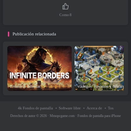
Como
8
Publicación relacionada
Fronteras infinitas
4k Fondos de pantalla
Software libre
Acerca de
Tos
Derechos de autor © 2026 ·
Mmopcgame.com
·
Fondos de pantalla para iPhone