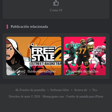
Como
10
Publicación relacionada
estilo libre2: Baloncesto callejero
Campeones de rodillos
4k Fondos de pantalla
Software libre
Acerca de
Tos
Derechos de autor © 2026 ·
Mmopcgame.com
·
Fondos de pantalla para iPhone