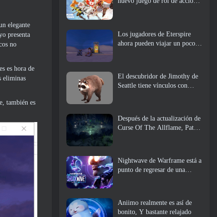
nuevo juego de rol de acción,
doncella guardiana
un elegante
Los jugadores de Eterspire
kyo presenta
ahora pueden viajar un poco
icos no
en el tiempo... como regalo
es es hora de
El descubridor de Jimothy de
s eliminas
Seattle tiene vínculos con
ArenaNet, Por supuesto que lo
e, también es
agregarán a Guild Wars 2
Después de la actualización de
Curse Of The Allflame, Path
Of Exile anuncia varios
cambios según los comentarios
Nightwave de Warframe está a
punto de regresar de una
manera impactante
Aniimo realmente es así de
bonito, Y bastante relajado