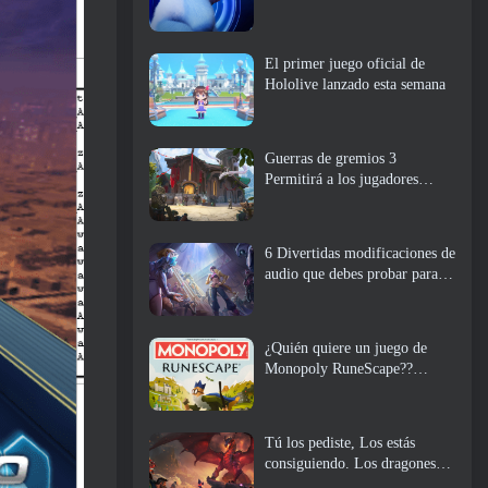
El primer juego oficial de
Hololive lanzado esta semana
Guerras de gremios 3
Permitirá a los jugadores
experimentar el mundo de
Tyria antes de que los
dragones ancianos despertaran
6 Divertidas modificaciones de
audio que debes probar para
Marvel Rivals
¿Quién quiere un juego de
Monopoly RuneScape??
Porque uno está en camino
Tú los pediste, Los estás
consiguiendo. Los dragones
están llegando a Albion Online