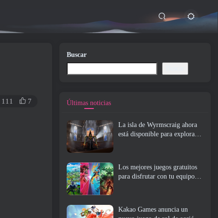
Buscar
Buscar
111
7
Últimas noticias
La isla de Wyrmscraig ahora
está disponible para explorar
en RuneScape de la vieja
escuela
Los mejores juegos gratuitos
para disfrutar con tu equipo
(2026)
Kakao Games anuncia un