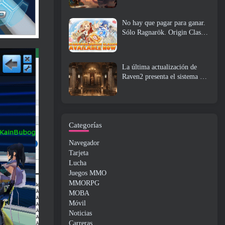
No hay que pagar para ganar.
Sólo Ragnarök. Origin Classic
se lanza en julio 23
La última actualización de
Raven2 presenta el sistema de
despertar de habilidades,
Brindar a los jugadores más
formas de mejorar sus
habilidades
Categorías
Navegador
Tarjeta
Lucha
Juegos MMO
MMORPG
MOBA
Móvil
Noticias
Carreras