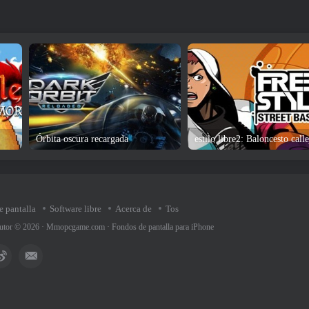
Órbita oscura recargada
estilo libre2: Baloncesto call
e pantalla
Software libre
Acerca de
Tos
utor © 2026 ·
Mmopcgame.com
·
Fondos de pantalla para iPhone