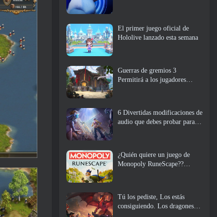
El primer juego oficial de
Hololive lanzado esta semana
Guerras de gremios 3
Permitirá a los jugadores
experimentar el mundo de
Tyria antes de que los
dragones ancianos despertaran
6 Divertidas modificaciones de
audio que debes probar para
Marvel Rivals
¿Quién quiere un juego de
Monopoly RuneScape??
Porque uno está en camino
Tú los pediste, Los estás
consiguiendo. Los dragones
están llegando a Albion Online