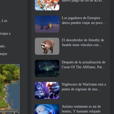
nuevo juego de rol de acción,
doncella guardiana
Los jugadores de Eterspire
, Los
ahora pueden viajar un poco
en el tiempo... como regalo
viajas a
El descubridor de Jimothy de
Seattle tiene vínculos con
ado..
ArenaNet, Por supuesto que lo
 mejor
agregarán a Guild Wars 2
Después de la actualización de
Curse Of The Allflame, Path
Of Exile anuncia varios
cambios según los comentarios
Nightwave de Warframe está a
punto de regresar de una
manera impactante
Aniimo realmente es así de
bonito, Y bastante relajado