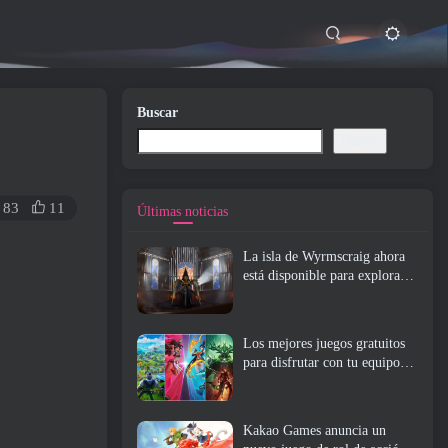
Buscar
Buscar
83
11
Últimas noticias
La isla de Wyrmscraig ahora
está disponible para explorar
en RuneScape de la vieja
escuela
Los mejores juegos gratuitos
para disfrutar con tu equipo
(2026)
Kakao Games anuncia un