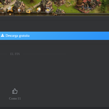
Descarga gratuita
EL FIN
Como
11