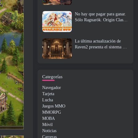
No hay que pagar para ganar.
Sólo Ragnarök. Origin Classic
se lanza en julio 23
La última actualización de
Raven2 presenta el sistema de
despertar de habilidades,
Brindar a los jugadores más
formas de mejorar sus
habilidades
Categorías
Navegador
Tarjeta
Lucha
Juegos MMO
MMORPG
MOBA
Móvil
Noticias
Carreras