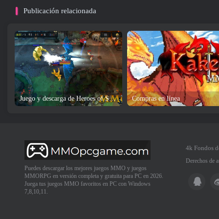
Publicación relacionada
Juego y descarga de Heroes of Soulcraft
Compras en línea
4k Fondos d
Derechos de a
Puedes descargar los mejores juegos MMO y juegos
MMORPG en versión completa y gratuita para PC en 2026.
Juega tus juegos MMO favoritos en PC con Windows
7,8,10,11.