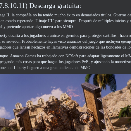
.8.10.11) Descarga gratuita:
e II, la compañía no ha tenido mucho éxito en demasiados títulos. Guerras de
n estado esperando “Linaje III” para siempre. Después de múltiples inicios y r
nal y pretende aportar algo nuevo a los MMO.
y desafía a los jugadores a unirse en gremios para proteger castillos., hacers
n su servidor. Probablemente hayas visto anuncios del juego que incluyen ejemp
ugadores que lanzan hechizos en llamativas demostraciones de las bondades de 
 aunque. Amazon Games ha trabajado con NCSoft para adaptar ligeramente el M
agregando más cosas para que hagan los jugadores PvE, y ajustando la monetiz
hrone and Liberty lleguen a una gran audiencia de MMO.