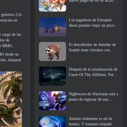
nuevo juego de rol de acción,
doncella guardiana
 gremios 2 lo
Los jugadores de Eterspire
einicios en
ahora pueden viajar un poco
en el tiempo... como regalo
e cargo de las
los de
El descubridor de Jimothy de
los MMO..
Seattle tiene vínculos con
MO desde su
ArenaNet, Por supuesto que lo
ación, Amazon
agregarán a Guild Wars 2
Después de la actualización de
Curse Of The Allflame, Path
Of Exile anuncia varios
cambios según los comentarios
Nightwave de Warframe está a
punto de regresar de una
manera impactante
Aniimo realmente es así de
bonito, Y bastante relajado