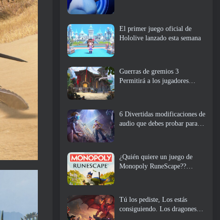
El primer juego oficial de
Hololive lanzado esta semana
Guerras de gremios 3
Permitirá a los jugadores
experimentar el mundo de
Tyria antes de que los
dragones ancianos despertaran
6 Divertidas modificaciones de
audio que debes probar para
Marvel Rivals
¿Quién quiere un juego de
Monopoly RuneScape??
Porque uno está en camino
Tú los pediste, Los estás
consiguiendo. Los dragones
están llegando a Albion Online