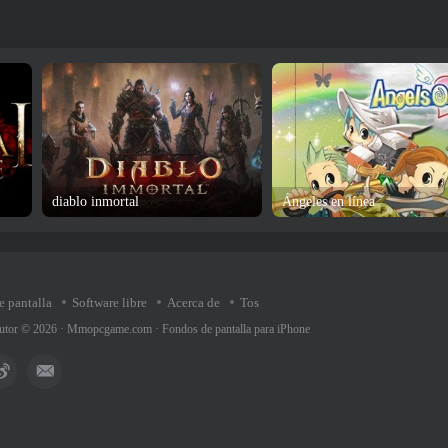
diablo inmortal
Ángeles en línea
e pantalla
Software libre
Acerca de
Tos
utor © 2026 ·
Mmopcgame.com
·
Fondos de pantalla para iPhone