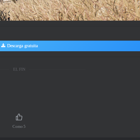
Descarga gratuita
EL FIN
Como
5