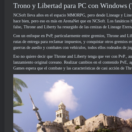
Trono y Libertad para PC con Windows (7
NCSoft lleva años en el espacio MMORPG, pero desde Lineage y Lineag
hace bien, pero eso es más en ArenaNet que en NCSoft. Los fanáticos ha
falso, Throne and Liberty ha resurgido de las cenizas de Lineage Eter
Con un enfoque en PvP, particularmente entre gremios, Throne and Libert
rutas de entrega para reclamar impuestos, y conquistar otros gremios e
guerras de asedio y combates con vehículos, todos ellos rodeados de j
Eso no quiere decir que Throne and Liberty tenga que ver con PvP.,
lanzamiento original coreano. Realizar cambios en el contenido PvE, 
Games espera que el combate y las características de casi acción de T