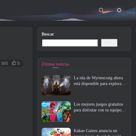
Buscar
Buscar
101
5
Últimas noticias
La isla de Wyrmscraig ahora
está disponible para explorar
en RuneScape de la vieja
escuela
Los mejores juegos gratuitos
para disfrutar con tu equipo
(2026)
Kakao Games anuncia un