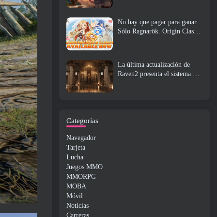
No hay que pagar para ganar.
Sólo Ragnarök. Origin Classic
se lanza en julio 23
La última actualización de
Raven2 presenta el sistema de
despertar de habilidades,
Brindar a los jugadores más
formas de mejorar sus
habilidades
Categorías
Navegador
Tarjeta
Lucha
Juegos MMO
MMORPG
MOBA
Móvil
Noticias
Carreras