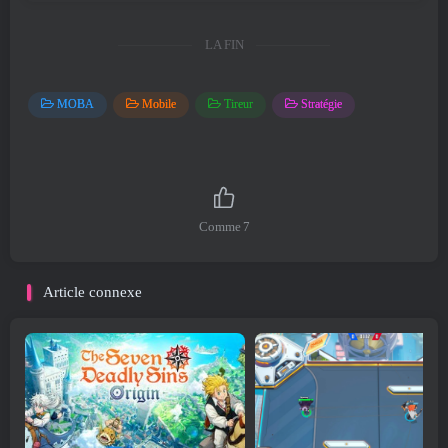
LA FIN
MOBA
Mobile
Tireur
Stratégie
Comme
7
Article connexe