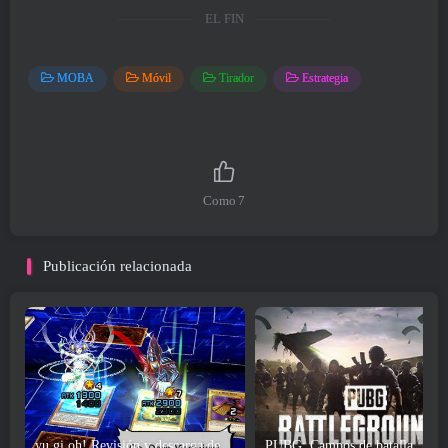
EL FIN
MOBA
Móvil
Tirador
Estrategia
Como
7
Publicación relacionada
yu gi oh! Revisión y descarga del juego Duel Links
PUBG: Campos de batalla