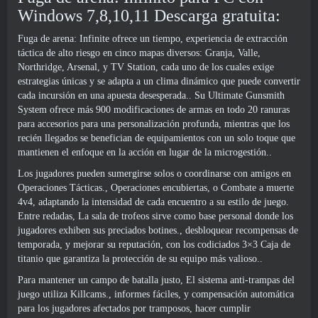
Windows 7,8,10,11 Descarga gratuita:
Fuga de arena: Infinite ofrece un tiempo, experiencia de extracción
táctica de alto riesgo en cinco mapas diversos: Granja, Valle,
Northridge, Arsenal, y TV Station, cada uno de los cuales exige
estrategias únicas y se adapta a un clima dinámico que puede convertir
cada incursión en una apuesta desesperada.. Su Ultimate Gunsmith
System ofrece más 900 modificaciones de armas en todo 20 ranuras
para accesorios para una personalización profunda, mientras que los
recién llegados se benefician de equipamientos con un solo toque que
mantienen el enfoque en la acción en lugar de la microgestión..
Los jugadores pueden sumergirse solos o coordinarse con amigos en
Operaciones Tácticas., Operaciones encubiertas, o Combate a muerte
4v4, adaptando la intensidad de cada encuentro a su estilo de juego.
Entre redadas, La sala de trofeos sirve como base personal donde los
jugadores exhiben sus preciados botines., desbloquear recompensas de
temporada, y mejorar su reputación, con los codiciados 3×3 Caja de
titanio que garantiza la protección de su equipo más valioso..
Para mantener un campo de batalla justo, El sistema anti-trampas del
juego utiliza Killcams., informes fáciles, y compensación automática
para los jugadores afectados por tramposos, hacer cumplir