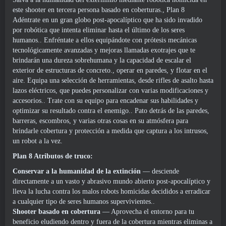
este shooter en tercera persona basado en coberturas., Plan 8
Adéntrate en un gran globo post-apocalíptico que ha sido invadido
por robótica que intenta eliminar hasta el último de los seres
humanos.. Enfréntate a ellos equipándote con prótesis mecánicas
tecnológicamente avanzadas y mejoras llamadas exotrajes que te
brindarán una dureza sobrehumana y la capacidad de escalar el
exterior de estructuras de concreto., operar en paredes, y flotar en el
aire. Equipa una selección de herramientas, desde rifles de asalto hasta
lazos eléctricos, que puedes personalizar con varias modificaciones y
accesorios.. Trate con su equipo para encadenar sus habilidades y
optimizar su resultado contra el enemigo.. Pato detrás de las paredes,
barreras, escombros, y varias otras cosas en su atmósfera para
brindarle cobertura y protección a medida que captura a los intrusos,
un robot a la vez.
Plan 8 Atributos de truco:
Conservar a la humanidad de la extinción
— desciende
directamente a un vasto y abrasivo mundo abierto post-apocalíptico y
lleva la lucha contra los malos robots homicidas decididos a erradicar
a cualquier tipo de seres humanos supervivientes..
Shooter basado en cobertura
— Aprovecha el entorno para tu
beneficio eludiendo dentro y fuera de la cobertura mientras eliminas a