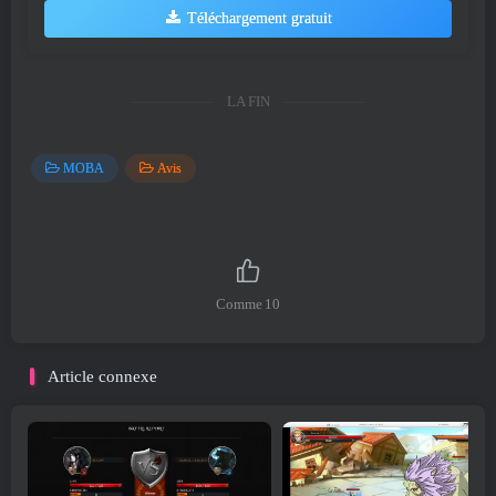
Téléchargement gratuit
LA FIN
MOBA
Avis
Comme
10
Article connexe