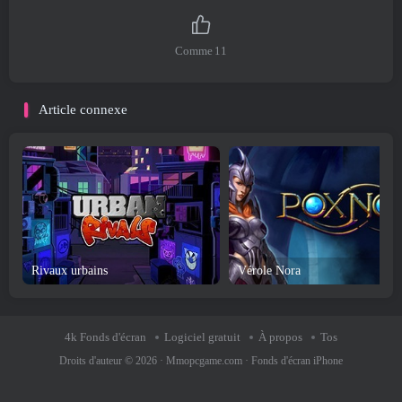
Comme
11
Article connexe
Rivaux urbains
Vérole Nora
4k Fonds d'écran
Logiciel gratuit
À propos
Tos
Droits d'auteur © 2026 ·
Mmopcgame.com
·
Fonds d'écran iPhone