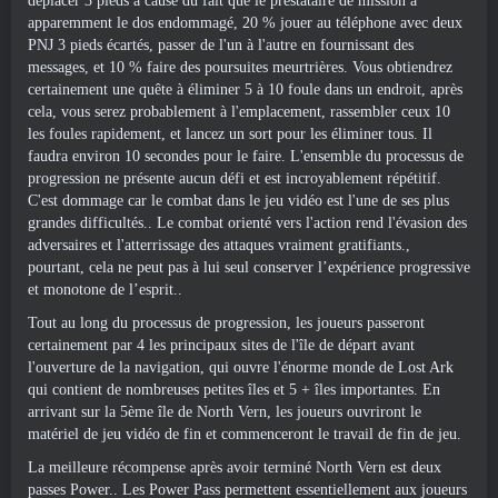
déplacer 3 pieds à cause du fait que le prestataire de mission a
apparemment le dos endommagé, 20 % jouer au téléphone avec deux
PNJ 3 pieds écartés, passer de l'un à l'autre en fournissant des
messages, et 10 % faire des poursuites meurtrières. Vous obtiendrez
certainement une quête à éliminer 5 à 10 foule dans un endroit, après
cela, vous serez probablement à l'emplacement, rassembler ceux 10
les foules rapidement, et lancez un sort pour les éliminer tous. Il
faudra environ 10 secondes pour le faire. L'ensemble du processus de
progression ne présente aucun défi et est incroyablement répétitif.
C'est dommage car le combat dans le jeu vidéo est l'une de ses plus
grandes difficultés.. Le combat orienté vers l'action rend l'évasion des
adversaires et l'atterrissage des attaques vraiment gratifiants.,
pourtant, cela ne peut pas à lui seul conserver l’expérience progressive
et monotone de l’esprit..
Tout au long du processus de progression, les joueurs passeront
certainement par 4 les principaux sites de l'île de départ avant
l'ouverture de la navigation, qui ouvre l'énorme monde de Lost Ark
qui contient de nombreuses petites îles et 5 + îles importantes. En
arrivant sur la 5ème île de North Vern, les joueurs ouvriront le
matériel de jeu vidéo de fin et commenceront le travail de fin de jeu.
La meilleure récompense après avoir terminé North Vern est deux
passes Power.. Les Power Pass permettent essentiellement aux joueurs