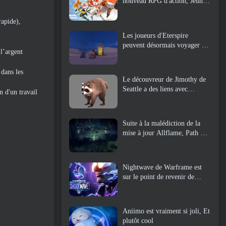
nouveau RPG d'action, Jeune
gardienne
rapide),
Les joueurs d'Eterspire
peuvent désormais voyager un
l’argent
peu dans le temps… en guise
de régal
 dans les
Le découvreur de Jimothy de
Seattle a des liens avec
n d'un travail
ArenaNet, Alors bien sûr, ils
l’ajoutent à Guild Wars 2
Suite à la malédiction de la
mise à jour Allflame, Path Of
Exile annonce plusieurs
changements basés sur les
commentaires
Nightwave de Warframe est
sur le point de revenir de
manière choquante
Aniimo est vraiment si joli, Et
plutôt cool