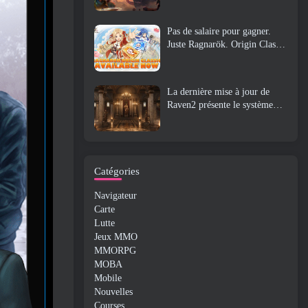
Pas de salaire pour gagner.
Juste Ragnarök. Origin Classic
est lancé en juillet 23
La dernière mise à jour de
Raven2 présente le système
d'éveil des compétences,
Donner aux joueurs plus de
moyens d'améliorer leurs
compétences
Catégories
Navigateur
Carte
Lutte
Jeux MMO
MMORPG
MOBA
Mobile
Nouvelles
Courses