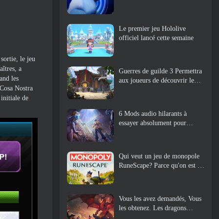
Le premier jeu Hololive
officiel lancé cette semaine
ortie, le jeu
îtres, a
Guerres de guilde 3 Permettra
and les
aux joueurs de découvrir le
 Cosa Nostra
monde de la Tyrie avant le
initiale de
réveil des dragons anciens
6 Mods audio hilarants à
essayer absolument pour
Marvel Rivals
Qui veut un jeu de monopole
RuneScape? Parce qu'on est en
route
Vous les avez demandés, Vous
les obtenez. Les dragons
arrivent sur Albion Online