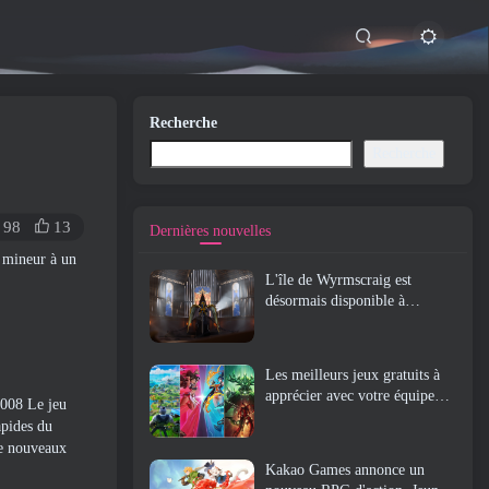
Recherche
Recherche
98
13
Dernières nouvelles
r mineur à un
L'île de Wyrmscraig est
désormais disponible à
l'exploration dans Old School
RuneScape
Les meilleurs jeux gratuits à
apprécier avec votre équipe
2008 Le jeu
(2026)
apides du
de nouveaux
Kakao Games annonce un