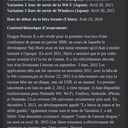
Variation 3 Jour de sortie de la Wii U (Japon):
Avril 30, 2015
Variation 3 Date de sortie de Windows (Japon):
Avril 30, 2015
Date de début de la bêta fermée (Chine):
Août 24, 2016
Contexte/historique d’avancement:
Dragon Pursuit X a été révélé pour la première fois lors d'une
conférence de presse en janvier 2009, au cours de laquelle le
développeur Yuji Horii avait en fait laissé entendre qu'il était à moitié
terminé à l'époque. En avril 2011, Horii a annoncé que le jeu vidéo
serait terminé d'ici la fin de l'année. Il a été officiellement dévoilé
lors d'un livestream Ustream en septembre. 5 ème, 2011 Les
applications bêta ont été ouvertes en novembre 2011, avec la bêta de
la Wii commençant en février 23, 2012 Les bêta-testeurs ont reçu la
version bêta sur un disque, une clé USB, et un manuel. Le premier
lancement a eu lieu en août 2, 2012, à cette époque, il était disponible
exclusivement pour Nintendo Wii. Wi-Fi, Fenêtres, Androïde, iPhone,
et Nintendo 3 Les versions DS suivraient certainement plus tard. En
décembre 5, 2013, un développement appelé “Le héros au repos et les
alliés guidés,” également connu sous le nom de Variation 2, a été
libéré. Une deuxième croissance, étiqueté “Conte de l'ancien dragon,”
est sorti en avril 30, 2015 Une 3ème extension a effectivement été
annoncée et ajoutera une 7ème course, Dragon.