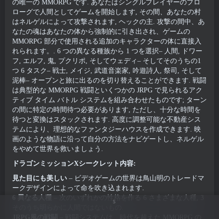
の唯一の MMORPG です. あなたはシングルプレイヤーのプロ
ローグで人間としてゲームを開始します, その間、あなたの村
はネルゲルによって攻撃されます, ヘックの主. 攻撃の間中、あ
なたの魂はあなたの体から強制的に引き出され、ゲームの
MMORPG 部分で使用される追加のキャラクターの体に直接入
れられます。. 6 つの異なる種族から 1 つを選択– 人間, ドワー
フ, エルフ, 鬼, プクリポ, そしてウェディ– そしてそのうちの1
つ 6 タスク– 戦士, メイジ, 武道音楽家, 吟遊詩人, 祭司, そして
泥棒– オープンと旅に出るのを切り替えることができます. 戦闘
は典型的な MMORPG 戦闘といくつかの JRPG で見られるアク
ティブ タイム バトル システムを組み合わせたものです; ターン
の間に特定の時間待つ必要があります, ただし、十分な時間を
待つと変換はスタックされます. 高度に調整可能な不動産シス
テムにより、理想的なファンタジーハウスを作成できます. 映
画のような物語に沿って自分の方法をナビゲートし、ネルゲル
をやめて世界を救いましょう.
ドラゴンミッションXシークレット内容:
見た目にも美しい
– ビデオゲームの世界は鳥山明のトレードマ
ークデザインによって命を吹き込まれます.
6 異なる人種
– 次のいずれかの性格を作る 6 さまざまな人種, 3
5
そのうち明らかに人間ではないもの.
JRPG風の戦闘
– 戦闘システムは、時代を超えた MMORPG の