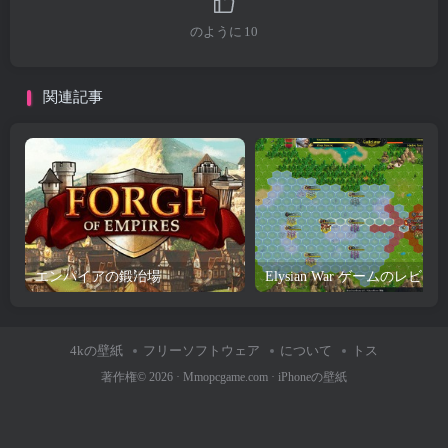
のように
10
関連記事
エンパイアの鍛冶場
4kの壁紙
フリーソフトウェア
について
トス
著作権© 2026 ·
Mmopcgame.com
·
iPhoneの壁紙