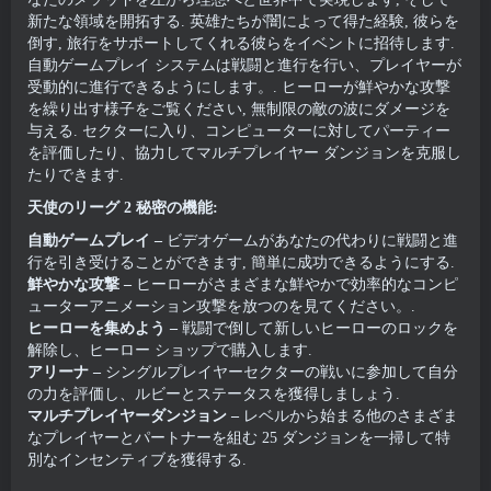
新たな領域を開拓する. 英雄たちが闇によって得た経験, 彼らを
倒す, 旅行をサポートしてくれる彼らをイベントに招待します.
自動ゲームプレイ システムは戦闘と進行を行い、プレイヤーが
受動的に進行できるようにします。. ヒーローが鮮やかな攻撃
を繰り出す様子をご覧ください, 無制限の敵の波にダメージを
与える. セクターに入り、コンピューターに対してパーティー
を評価したり、協力してマルチプレイヤー ダンジョンを克服し
たりできます.
天使のリーグ 2 秘密の機能:
自動ゲームプレイ –
ビデオゲームがあなたの代わりに戦闘と進
行を引き受けることができます, 簡単に成功できるようにする.
鮮やかな攻撃 –
ヒーローがさまざまな鮮やかで効率的なコンピ
ューターアニメーション攻撃を放つのを見てください。.
ヒーローを集めよう –
戦闘で倒して新しいヒーローのロックを
解除し、ヒーロー ショップで購入します.
アリーナ –
シングルプレイヤーセクターの戦いに参加して自分
の力を評価し、ルビーとステータスを獲得しましょう.
マルチプレイヤーダンジョン –
レベルから始まる他のさまざま
なプレイヤーとパートナーを組む 25 ダンジョンを一掃して特
別なインセンティブを獲得する.