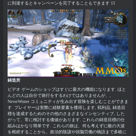
に到達するとキャンペーンを完了することもできます 15
鋳造所
ビデオ ゲームのショップはすぐに最大の機能になります. ほと
んどの人は自分で旅行をするわけではありませんが、,
NeverWinter コミュニティが生み出す冒険を楽しむことができま
す. プレイヤーは実際に経験要素を獲得します, 戦利品, 鋳造目
標を達成するためのその他のさまざまなインセンティブ, した
がって、常に検討する価値があります. これらの鋳造目標の仕
組みはかなり簡単です. これらの旅は、何も考えずに敵の大波
を根絶することから、政治的陰謀や頭脳労働の物語まで多岐に