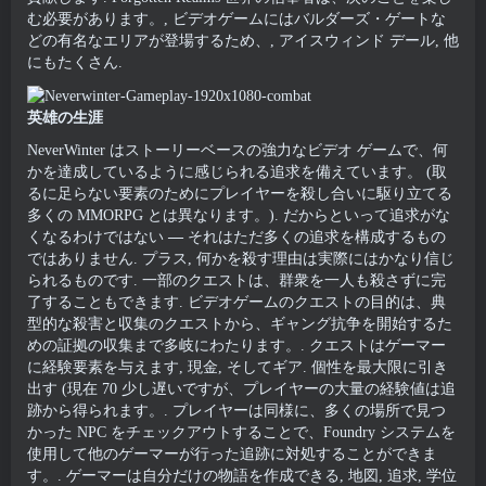
む必要があります。, ビデオゲームにはバルダーズ・ゲートな
どの有名なエリアが登場するため、, アイスウィンド デール, 他
にもたくさん.
英雄の生涯
NeverWinter はストーリーベースの強力なビデオ ゲームで、何
かを達成しているように感じられる追求を備えています。 (取
るに足らない要素のためにプレイヤーを殺し合いに駆り立てる
多くの MMORPG とは異なります。). だからといって追求がな
くなるわけではない
—
それはただ多くの追求を構成するもの
ではありません. プラス, 何かを殺す理由は実際にはかなり信じ
られるものです. 一部のクエストは、群衆を一人も殺さずに完
了することもできます. ビデオゲームのクエストの目的は、典
型的な殺害と収集のクエストから、ギャング抗争を開始するた
めの証拠の収集まで多岐にわたります。. クエストはゲーマー
に経験要素を与えます, 現金, そしてギア. 個性を最大限に引き
出す (現在 70 少し遅いですが、プレイヤーの大量の経験値は追
跡から得られます。. プレイヤーは同様に、多くの場所で見つ
かった NPC をチェックアウトすることで、Foundry システムを
使用して他のゲーマーが行った追跡に対処することができま
す。. ゲーマーは自分だけの物語を作成できる, 地図, 追求, 学位