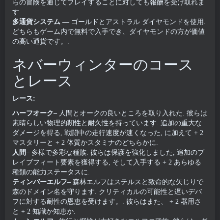
らの冒険を通じてプレイすることに対しても報酬を受け取れま
す.
多通貨システム
—
ゴールドとアストラル ダイヤモンドを使用.
どちらもゲーム内で無料で入手でき、ダイヤモンドの方が価値
の高い通貨です。.
ネバーウィンターのコース
とレース
レース:
ハーフオーク–
人間とオークの良いところを取り入れた. 彼らは
素晴らしい物理的靭性と耐久性を持っています. 追加の重大な
ダメージを得る, 戦闘中の走行速度が速くなった, に加えて + 2
マスタリーと + 2 体質かスタミナのどちらかに.
人間–
多様で多彩な種族. 彼らは保護を強化しました, 追加のブ
レイブフィート要素を獲得する, そして入手する + 2 あらゆる
種類の能力ステータスに.
ティンバーエルフ–
森林エルフはステルスと致命的な矢じりで
森のドメイン名を守ります. クリティカルの可能性と遅いデバ
フに対する耐性の恩恵を受けます。. 彼らはまた、 + 2 器用さ
と + 2 知識か知恵か.