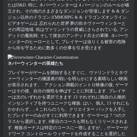
たはD&D. 特に, ネバーウィンターは 4 バージョンのルールが確
立され、その他のさまざまなダンジョンが登場します & & ダン
ジョン以外のドラゴンズMMORPG & & ドラゴンズオンライン.
ビデオゲームは
忘れられた世界
夢の街ネヴァーウィンターと
その周辺地域. 街はヴァリンドラの脅威にさらされている, アン
デッドの魔術師, そして彼女のアンデッド兵士の軍隊. ネバーウ
ィンターのヒーローとして, プレイヤーは迫りくる被害の危険
から街を守るために数多くの仕事を引き受けます.
ネバーウィンターの英雄たち
プレイヤーがゲームを開始するとすぐに、ヴァリンドラとネヴ
ァーウィンターの擁護者の戦いを明らかにする素晴らしい映画
が表示されます。. アクション満載のイントロ映像の後, ゲーマ
ーはその後、自分の個性を伸ばすことに到達します. プレイヤ
ーは次のいずれかを選択できます 13 それぞれに独自の人種的
インセンティブを持つユニークな種族. はい、個人, 13 それにも
かかわらず、, 4 これらのうち、クリエイター パックを入手し
たプレイヤーのみがすぐに利用できます. ゲーマーは 7 つのク
ラスから選択します, 8番目のコースも間もなくリリースされま
す. 種族ボーナスは特定のコースに一致しますが、, ゲーマーが
ドワーフ コントロール ウィザードを作成することを選択した