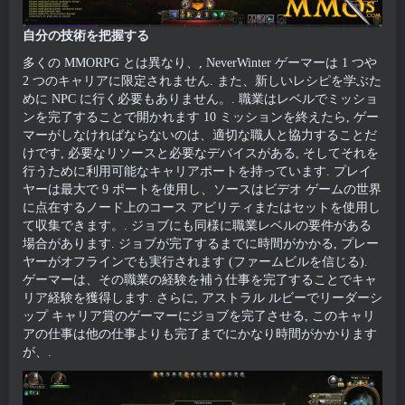
自分の技術を把握する
多くの MMORPG とは異なり、, NeverWinter ゲーマーは 1 つや
2 つのキャリアに限定されません. また、新しいレシピを学ぶた
めに NPC に行く必要もありません。. 職業はレベルでミッショ
ンを完了することで開かれます 10 ミッションを終えたら, ゲー
マーがしなければならないのは、適切な職人と協力することだ
けです, 必要なリソースと必要なデバイスがある, そしてそれを
行うために利用可能なキャリアポートを持っています. プレイ
ヤーは最大で 9 ポートを使用し、ソースはビデオ ゲームの世界
に点在するノード上のコース アビリティまたはセットを使用し
て収集できます。. ジョブにも同様に職業レベルの要件がある
場合があります. ジョブが完了するまでに時間がかかる, プレー
ヤーがオフラインでも実行されます (ファームビルを信じる).
ゲーマーは、その職業の経験を補う仕事を完了することでキャ
リア経験を獲得します. さらに, アストラル ルビーでリーダーシ
ップ キャリア賞のゲーマーにジョブを完了させる, このキャリ
アの仕事は他の仕事よりも完了までにかなり時間がかかります
が、.