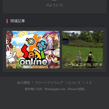
のように
12
関連記事
シールオンライン
4kの壁紙
フリーソフトウェア
について
トス
著作権© 2026 ·
Mmopcgame.com
·
iPhoneの壁紙