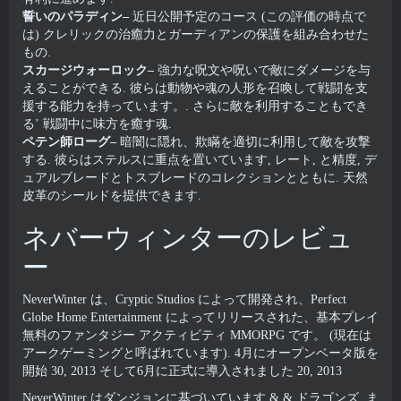
誓いのパラディン–
近日公開予定のコース (この評価の時点で
は) クレリックの治癒力とガーディアンの保護を組み合わせた
もの.
スカージウォーロック–
強力な呪文や呪いで敵にダメージを与
えることができる. 彼らは動物や魂の人形を召喚して戦闘を支
援する能力を持っています。. さらに敵を利用することもでき
る’ 戦闘中に味方を癒す魂.
ペテン師ローグ–
暗闇に隠れ、欺瞞を適切に利用して敵を攻撃
する. 彼らはステルスに重点を置いています, レート, と精度, デ
ュアルブレードとトスブレードのコレクションとともに. 天然
皮革のシールドを提供できます.
ネバーウィンターのレビュ
ー
NeverWinter は、Cryptic Studios によって開発され、Perfect
Globe Home Entertainment によってリリースされた、基本プレイ
無料のファンタジー アクティビティ MMORPG です。 (現在は
アークゲーミングと呼ばれています). 4月にオープンベータ版を
開始 30, 2013 そして6月に正式に導入されました 20, 2013
NeverWinter はダンジョンに基づいています & & ドラゴンズ, ま