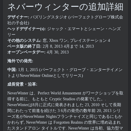
ネバーウィンターの追加詳細
デザイナー:
パズリングスタジオ (パーフェクトグローブ株式会
社の子会社)
ヘッドデザイナー(s):
ジャック・エマートとシェーン・ヘンズ
リー
その他のシステム:
窓, Xbox ワン, プレイステーション 4
ベータ版の終了日:
2月 8, 2013 4月まで 14, 2013
オープンベータデー:
4月 30, 2013
海外での発売:
中国:
1月 1, 2015 (パーフェクト・グローブ・エンターテイメン
トよりNeverWinter Onlineとしてリリース)
成長背景・沿革:
NeverWinter は、Perfect World Amusement がワークショップを取
得する前に、もともと Cryptic Studios の発案でした。.
NeverWinterは8月に正式に発表されました 23, 2010 そして長期
間にわたって前進を続けた 3 6月の発売の数年前 20, 2013 シリ
ーズ名がNeverWinter Nightsフランチャイズと同じであるにもか
かわらず, NeverWinter は Forgotten Realms の世界に埋め込まれ
たスタンドアロン タイトルです. NeverWinter は当初、協力型マ