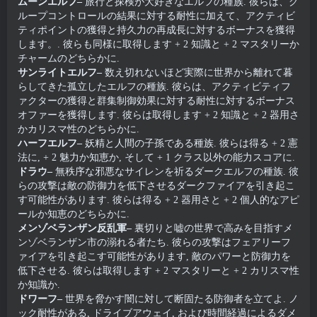
ムーンエルフ–
旅行と探検が大好きなエルフの種族. 彼らは、グ
ループコントロールの結果に対する耐性に加えて、アクティビ
ティポイントの獲得と持久力の再成長に対するボーナスを獲得
します。. 彼らも同様に取得します + 2 知識と + 2 マスタリーか
チャームのどちらかに.
サンライトエルフ–
数え切れないほど実際に世界から離れて暮
らしてきた孤立したエルフの種族. 彼らは、アクティビティフ
ァクターの獲得と群集制御効果に対する耐性に対するボーナス
オファーを獲得します. 彼らは取得します + 2 知識と + 2 器用さ
かカリスマ性のどちらかに.
ハーフエルフ–
妖精と人間の子孫である種族. 彼らは得る + 2 憲
法に, + 2 魅力か知恵か, そして + 1 クラス以外の能力スコアに.
ドラウ–
無秩序な邪悪なサイレンを祈るダークエルフの種族. 彼
らの攻撃は敵の防御力を低下させるダークファイアを引き起こ
す可能性があります. 彼らは得る + 2 器用さと + 2 個人的なアピ
ールか知恵のどちらかに.
メンゾベランザン反乱軍–
裏切りと嘘の世界で高みを目指すメ
ンゾベランザン市の溺れる者たち. 彼らの攻撃はフェアリーフ
ァイアを引き起こす可能性があります, 敵のパワーと防御力を
低下させる. 彼らは取得します + 2 マスタリーと + 2 カリスマ性
か知識か.
ドワーフ–
世界を脅かす闇に対して断固たる防御者を立てよ. ノ
ック耐性がある, ドライブアウェイ, および時間経過によるダメ