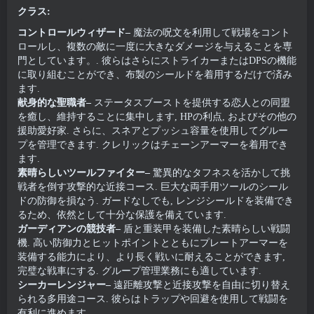
クラス:
コントロールウィザード–
魔法の呪文を利用して戦場をコント
ロールし、複数の敵に一度に大きなダメージを与えることを専
門としています。. 彼らはさらにストライカーまたはDPSの機能
に取り組むことができ、布製のシールドを着用するだけで済み
ます.
献身的な聖職者–
ステータスブーストを提供する恋人との同盟
を癒し、維持することに集中します, HPの利点, およびその他の
援助愛好家. さらに、スネアとプッシュ容量を使用してグルー
プを管理できます. クレリックはチェーンアーマーを着用でき
ます.
素晴らしいツールファイター–
驚異的なタフネスを活かして挑
戦者を倒す攻撃的な近接コース. 巨大な両手用ツールのシール
ドの防御を損なう. ガードなしでも, レンジシールドを装備でき
るため、依然として十分な保護を備えています.
ガーディアンの競技者–
盾と重装甲を装備した素晴らしい戦闘
機. 高い防御力とヒットポイントとともにプレートアーマーを
装備する能力により、より長く戦いに耐えることができます,
完璧な戦車にする. グループ管理業務にも適しています.
シーカーレンジャー–
遠距離攻撃と近接攻撃を自由に切り替え
られる多用途コース. 彼らはトラップや回避を使用して戦闘を
有利に進めます.