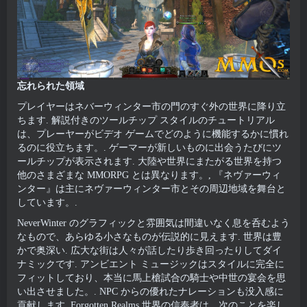
忘れられた領域
プレイヤーはネバーウィンター市の門のすぐ外の世界に降り立
ちます. 解説付きのツールチップ スタイルのチュートリアル
は、プレーヤーがビデオ ゲームでどのように機能するかに慣れ
るのに役立ちます。. ゲーマーが新しいものに出会うたびにツ
ールチップが表示されます. 大陸や世界にまたがる世界を持つ
他のさまざまな MMORPG とは異なります。, 『ネヴァーウィ
ンター』は主にネヴァーウィンター市とその周辺地域を舞台と
しています。.
NeverWinter のグラフィックと雰囲気は間違いなく息を呑むよう
なもので、あらゆる小さなものが伝説的に見えます. 世界は豊
かで奥深い. 広大な街は人々が話したり歩き回ったりしてダイ
ナミックです. アンビエント ミュージックはスタイルに完全に
フィットしており、本当に馬上槍試合の騎士や中世の宴会を思
い出させました。. NPC からの優れたナレーションも没入感に
貢献します. Forgotten Realms 世界の信奉者は、次のことを楽し