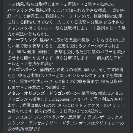
ージ効果. 彼らは取得します + 2 憲法と + 2 強さか知恵か.
ハーフリング–
機転が利くことで知られる小さな種族, 一定の神
経, そして創意工夫. 戦闘中, ハーフリングは、群衆制御の結果
に対する耐性だけでなく、入ってくる攻撃を分散させる小さな
チャンスを持っています. 彼らは取得します + 2 器用さと + 2 魅
力か憲法のどちらかに.
ティーフリング–
世界中に広がる悪魔の種族. よりもはるかに少
ない量で敵を攻撃すると、恩恵を受けるダメージが得られま
す。 50 % 健康. 同様に、攻撃を受けるたびに敵のパワーを減少
させる可能性があります. 彼らは取得します + 2 個人的なアピ
ールと + 2 憲法か知識か.
ドラゴンボーン–
倫理的な迷走兵の種族, 雇い人, そして冒険者
たち. 彼らは実際にパワーとエッセンシャルストライクを増加
させ、呪文や能力からさらに多くの治癒を得ます. 彼らは取得
します + 2 任意の 2 つの統計に.
メタル・オリジンズ・ドラゴンボーン–
倫理的な種族はメタル
ドラゴンから派生した. Dragonborn とまったく同じ利点があり
ます。, 程度は低いものの. さらにヒットファクターのメリット
も得られます. 彼らは得る + 2 任意の 2 つの統計に.
ムーンエルフ, メンゾベランザン反乱軍, ドラゴンボーン, とメ
タリック・アンセストリー・ドラゴンボーンはクリエイターの
みが利用可能です.