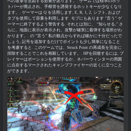
への攻撃を意図する必要があります。. ゲームでは標準のホッ
トバーが廃止され、手根管を誘発するホットキーが少なくなり
ます。. ゲーマーは Q を活用します, E, R, 1, 2, シフト, および
タブを使用して容量を利用します. モブにもあります “言う” ゲ
ーマーに終了するよう警告する. それとは別に、 “知らせる,” さ
らに、地面に表示が表示され、攻撃が確実に着弾する場所がわ
かります。. の “言う” 私の観点からすれば確かに十分だったで
しょう, 記号を追加するだけでポイントも少し簡単になること
を考慮すると. このゲームでは、Struck Point の再成長を完全に
排除することでこれを相殺しています。. HPを回復するには, プ
レイヤーはポーションを使用するか、ネバーウィンターの周囲
に点在するマークされたキャンプファイヤーの近くに立つこと
ができます。.