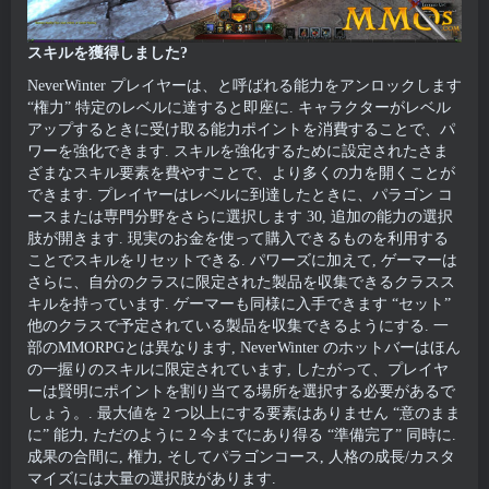
スキルを獲得しました?
NeverWinter プレイヤーは、と呼ばれる能力をアンロックします
“権力” 特定のレベルに達すると即座に. キャラクターがレベル
アップするときに受け取る能力ポイントを消費することで、パ
ワーを強化できます. スキルを強化するために設定されたさま
ざまなスキル要素を費やすことで、より多くの力を開くことが
できます. プレイヤーはレベルに到達したときに、パラゴン コ
ースまたは専門分野をさらに選択します 30, 追加の能力の選択
肢が開きます. 現実のお金を使って購入できるものを利用する
ことでスキルをリセットできる. パワーズに加えて, ゲーマーは
さらに、自分のクラスに限定された製品を収集できるクラスス
キルを持っています. ゲーマーも同様に入手できます “セット”
他のクラスで予定されている製品を収集できるようにする. 一
部のMMORPGとは異なります, NeverWinter のホットバーはほん
の一握りのスキルに限定されています, したがって、プレイヤ
ーは賢明にポイントを割り当てる場所を選択する必要があるで
しょう。. 最大値を 2 つ以上にする要素はありません “意のまま
に” 能力, ただのように 2 今までにあり得る “準備完了” 同時に.
成果の合間に, 権力, そしてパラゴンコース, 人格の成長/カスタ
マイズには大量の選択肢があります.