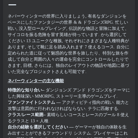
ー
ネバーウィンターの世界に入りましょう, 有名なダンジョンを
ベースにしたファンタジーの世界 & & ドラゴンズRPG. 忙しい
戦い, 没入型ロールプレイング, 伝説的な物語と冒険に加えて、
サイコロを振る危険を冒す英雄が待っています. から選択して
ください 13 ユニークな種族, それぞれにさまざまな人種特典が
あります, そして靴に足を踏み入れます 7 使えるコース. 自分に
定められた道に従って魅惑的な世界を旅したり、特別な旅を作
成して自分と周囲の人々の運命を完全にコントロールしたりで
きます, 目標, さらには、独自のレイアウトの物語や地図に基づ
いた完全なプロジェクトさえも可能です.
ネバーウィンターの主な機能
特徴的な知り合い–
ダンジョンズ アンド ドラゴンズをテーマに
した興味深い MMORPG, ストーリー主導のゲームプレイ.
ファンファイトシステム
—
アクティビティ指向の戦い. 能力と
攻撃は意図的に行われなければならない. テラに匹敵する.
クラス/レース範囲–
素晴らしいコースとレースのプール 8 使え
るクラスと 13 + 人種.
自分の経験を選択してください
—
ゲーマーが独自の体験を生
み出すことができるファウンドリ システム. プレイヤーはこれ