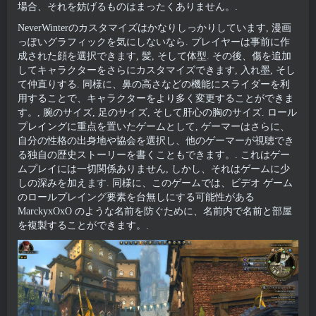
場合、それを妨げるものはまったくありません。.
NeverWinterのカスタマイズはかなりしっかりしています, 漫画
っぽいグラフィックを気にしないなら. プレイヤーは事前に作
成された顔を選択できます, 髪, そして体型. その後、傷を追加
してキャラクターをさらにカスタマイズできます, 入れ墨, そし
て仲直りする. 同様に、鼻の高さなどの機能にスライダーを利
用することで、キャラクターをより多く変更することができま
す。, 腕のサイズ, 足のサイズ, そして肝心の胸のサイズ. ロール
プレイングに重点を置いたゲームとして, ゲーマーはさらに、
自分の性格の出身地や協会を選択し、他のゲーマーが視聴でき
る独自の歴史ストーリーを書くこともできます。. これはゲー
ムプレイには一切関係ありません, しかし、それはゲームに少
しの深みを加えます. 同様に、このゲームでは、ビデオ ゲーム
のロールプレイング要素を台無しにする可能性がある
MarckyxOxO のような名前を防ぐために、名前内で名前と部屋
を複製することができます。.