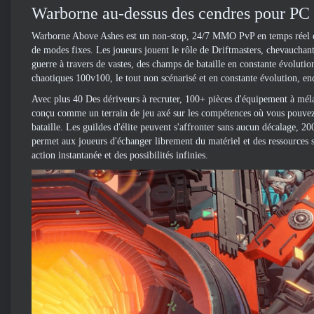
Warborne au-dessus des cendres pour PC 
Warborne Above Ashes est un non-stop, 24/7 MMO PvP en temps réel qui 
de modes fixes. Les joueurs jouent le rôle de Driftmasters, chevaucha
guerre à travers de vastes, des champs de bataille en constante évolutio
chaotiques 100v100, le tout non scénarisé et en constante évolution, enc
Avec plus 40 Des dériveurs à recruter, 100+ pièces d'équipement à méla
conçu comme un terrain de jeu axé sur les compétences où vous pouvez u
bataille. Les guildes d'élite peuvent s'affronter sans aucun décalage, 
permet aux joueurs d'échanger librement du matériel et des ressources su
action instantanée et des possibilités infinies.