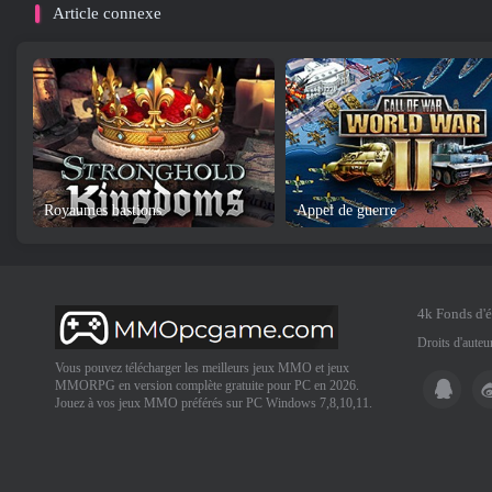
Article connexe
Royaumes bastions
Appel de guerre
4k Fonds d'
Droits d'aute
Vous pouvez télécharger les meilleurs jeux MMO et jeux
MMORPG en version complète gratuite pour PC en 2026.
Jouez à vos jeux MMO préférés sur PC Windows 7,8,10,11.