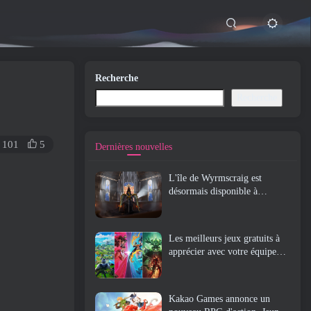
Recherche
Recherche
101
5
Dernières nouvelles
L'île de Wyrmscraig est
désormais disponible à
l'exploration dans Old School
RuneScape
Les meilleurs jeux gratuits à
apprécier avec votre équipe
(2026)
Kakao Games annonce un