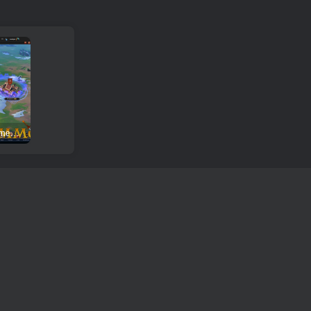
Trône: Examen et téléchargement du jeu Kingdom At War