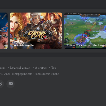
Fureur éternelle
écran
Logiciel gratuit
À propos
Tos
ur © 2026 ·
Mmopcgame.com
·
Fonds d'écran iPhone