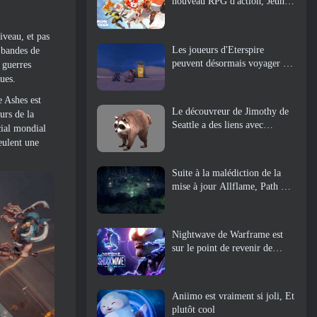
nouveau RPG d'action, Jeune
gardienne
iveau, et pas
Les joueurs d'Eterspire
 bandes de
peuvent désormais voyager un
 guerres
peu dans le temps… en guise
ues.
de régal
e Ashes est
Le découvreur de Jimothy de
urs de la
Seattle a des liens avec
cial mondial
ArenaNet, Alors bien sûr, ils
eulent une
l’ajoutent à Guild Wars 2
Suite à la malédiction de la
mise à jour Allflame, Path Of
Exile annonce plusieurs
changements basés sur les
commentaires
Nightwave de Warframe est
sur le point de revenir de
manière choquante
Aniimo est vraiment si joli, Et
plutôt cool