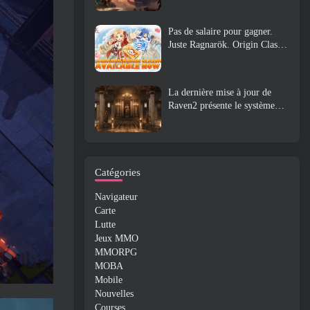
Pas de salaire pour gagner.
Juste Ragnarök. Origin Classic
est lancé en juillet 23
La dernière mise à jour de
Raven2 présente le système
d'éveil des compétences,
Donner aux joueurs plus de
moyens d'améliorer leurs
compétences
Catégories
Navigateur
Carte
Lutte
Jeux MMO
MMORPG
MOBA
Mobile
Nouvelles
Courses