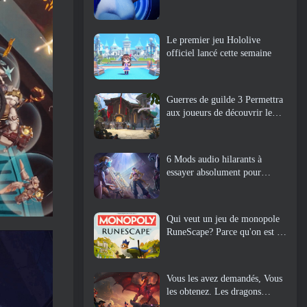
Le premier jeu Hololive
officiel lancé cette semaine
Guerres de guilde 3 Permettra
aux joueurs de découvrir le
monde de la Tyrie avant le
réveil des dragons anciens
6 Mods audio hilarants à
essayer absolument pour
Marvel Rivals
Qui veut un jeu de monopole
RuneScape? Parce qu'on est en
route
Vous les avez demandés, Vous
les obtenez. Les dragons
arrivent sur Albion Online