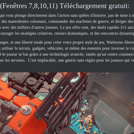
(Fenêtres 7,8,10,11) Téléchargement gratuit:
vous plonge directement dans l'action sans quêtes d'histoire, pas de mise à n
nt des mastodontes colossaux, commander des machines de guerre, et diriger des
n avec des milliers d'autres joueurs. Le jeu offre tout, des duels rapides 1v1 aux
ourager les stratégies créatives, retours dramatiques, et des rencontres dynamiq
nger, et une liberté totale pour créer votre propre style de jeu, Warborne Abov
tiliser le terrain, gadgets, véhicules, et même des ennemis pour inverser le co
200-le joueur se bat grâce à une technologie avancée, tandis qu'un centre commer
r les serveurs.. C'est implacable, une guerre sans règles pour les joueurs qui v