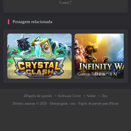
Como
7
Postagem relacionada
Confronto de Cristal
Guerras Infinitas
4Papéis de parede
Software Livre
Sobre
Tos
Direitos autorais © 2026 ·
Mmopcgame. com
·
Papéis de parede para iPhone