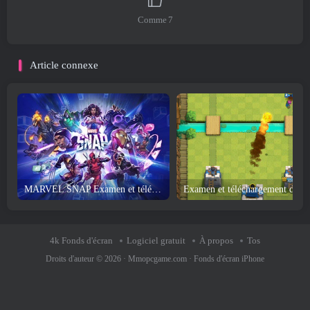
Comme
7
Article connexe
MARVEL SNAP Examen et téléchargement
Examen
4k Fonds d'écran
Logiciel gratuit
À propos
Tos
Droits d'auteur © 2026 ·
Mmopcgame.com
·
Fonds d'écran iPhone