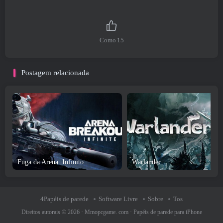
Como
15
Postagem relacionada
Fuga da Arena: Infinito
Warlander
4Papéis de parede
Software Livre
Sobre
Tos
Direitos autorais © 2026 ·
Mmopcgame. com
·
Papéis de parede para iPhone