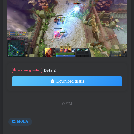
Dota 2
recursos gratuitos
Download grátis
O FIM
MOBA