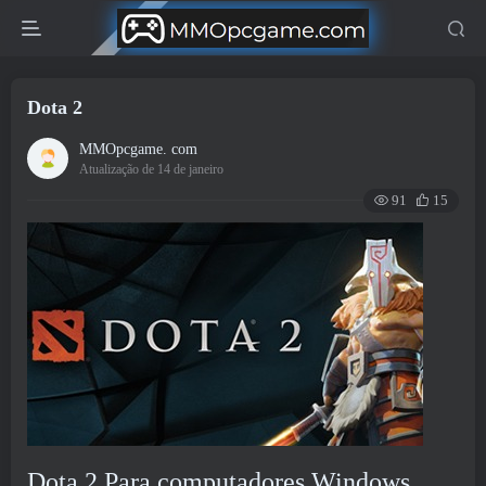
Dota 2
MMOpcgame. com
Atualização de 14 de janeiro
91
15
Dota 2 Para computadores Windows