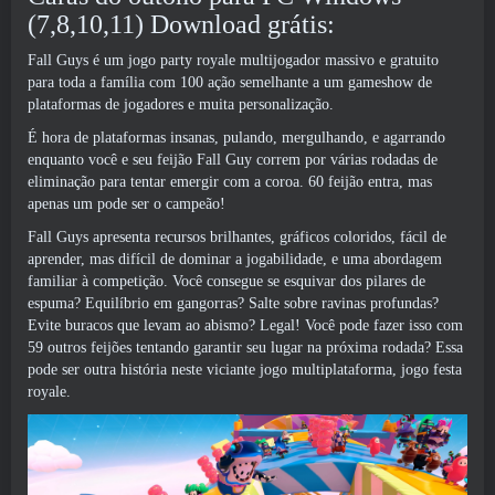
(7,8,10,11) Download grátis:
Fall Guys é um jogo party royale multijogador massivo e gratuito
para toda a família com 100 ação semelhante a um gameshow de
plataformas de jogadores e muita personalização.
É hora de plataformas insanas, pulando, mergulhando, e agarrando
enquanto você e seu feijão Fall Guy correm por várias rodadas de
eliminação para tentar emergir com a coroa. 60 feijão entra, mas
apenas um pode ser o campeão!
Fall Guys apresenta recursos brilhantes, gráficos coloridos, fácil de
aprender, mas difícil de dominar a jogabilidade, e uma abordagem
familiar à competição. Você consegue se esquivar dos pilares de
espuma? Equilíbrio em gangorras? Salte sobre ravinas profundas?
Evite buracos que levam ao abismo? Legal! Você pode fazer isso com
59 outros feijões tentando garantir seu lugar na próxima rodada? Essa
pode ser outra história neste viciante jogo multiplataforma, jogo festa
royale.