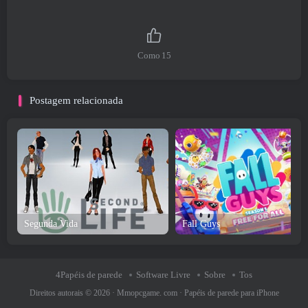
Como
15
Postagem relacionada
Segunda Vida
Fall Guys
4Papéis de parede
Software Livre
Sobre
Tos
Direitos autorais © 2026 ·
Mmopcgame. com
·
Papéis de parede para iPhone