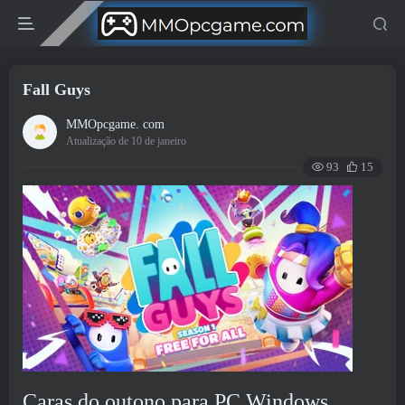
Fall Guys
MMOpcgame. com
Atualização de 10 de janeiro
93
15
Caras do outono para PC Windows