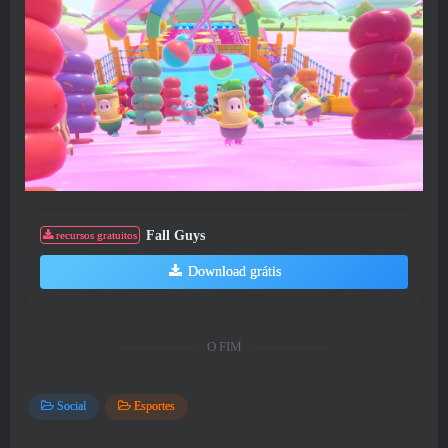
Fall Guys
recursos gratuitos
Download grátis
O FIM
Social
Esportes