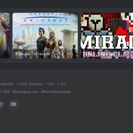
Entropie-Universum
Mirage Online Classic
undbilder
Freie Software
Um
Tos
 © 2026 ·
Mmopcgame.com
·
iPhone-Hintergründe