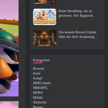
Keine Bezahlung, um zu
gewinnen. Nur Ragnarok.
Origin Classic erscheint im
Juli 23
Das neueste Raven2-Update
führt das Skill Awakening
System ein, Geben Sie den
Spielern mehr Möglichkeiten,
ihre Fähigkeiten zu verbessern
Kategorien
Browser
Karte
Kampf
MMO-Spiele
MMORPG
MOBA
Mobile
Nachricht
Rennen