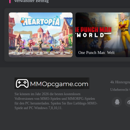
Verwandter Beitrag
Heartopia
One Punch Man: Welt
4k Hintergr
Urheberrecht
Sie können im Jahr 2026 die besten kostenlosen
Vollversionen von MMO-Spielen und MMORPG-Spielen
für den PC herunterladen. Spielen Sie Ihre Lieblings-MMO-
Spiele auf PC Windows 7,8,10,11.