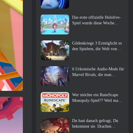
Das erste offizielle Hololive-
Spiel wurde diese Woche
veröffentlicht
Gildenkriege 3 Ermöglicht es
den Spielern, die Welt von
Tyria zu erleben, bevor die
Drachenältesten erwachten
6 Urkomische Audio-Mods für
Marvel Rivals, die man
unbedingt ausprobieren muss
Wer möchte ein RuneScape
Monopoly-Spiel?? Weil man
unterwegs ist
Du hast danach gefragt, Du
bekommst sie. Drachen
kommen online nach Albion