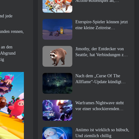
Action-Rollenspiel an,
Wächterin
nd jede
Eterspire-Spieler können jetzt
eine kleine Zeitreise
unden rennen,
unternehmen … als Belohnung
 an den
Jimothy, der Entdecker von
n Abgrund
Seattle, hat Verbindungen zu
tig
ArenaNet, Also fügen sie es
natürlich zu Guild Wars hinzu
2
Nach dem „Curse Of The
Allflame“-Update kündigt
Path of Exile mehrere
Änderungen an, die auf
Feedback basieren
Warframes Nightwave steht
vor einer schockierenden
Rückkehr
Aniimo ist wirklich so hübsch,
Und ziemlich chillig