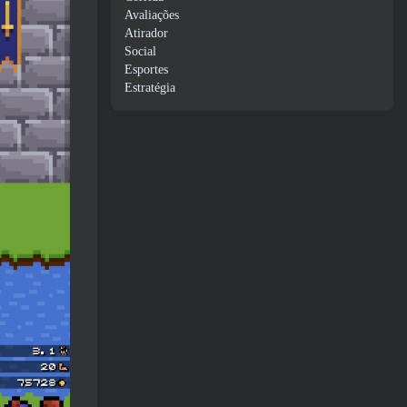
Avaliações
Atirador
Social
Esportes
Estratégia