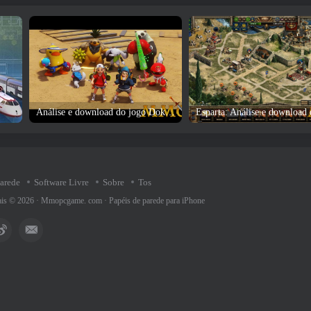
Análise e download do jogo DokeV
parede
Software Livre
Sobre
Tos
rais © 2026 ·
Mmopcgame. com
·
Papéis de parede para iPhone