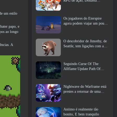
RPG de ação, Donzela
Guardiã
de um estilo
Os jogadores do Eterspire
agora podem viajar um pouco
bater papo, e
no tempo… como um deleite
upos ao longo
O descobridor de Jimothy, de
ências. A
Seattle, tem ligações com a
ArenaNet, Então é claro que
eles estão adicionando isso ao
Guild Wars 2
Seguindo Curse Of The
Allflame Update Path Of
Exile anuncia várias mudanças
com base no feedback
Nightwave do Warframe está
prestes a retornar de uma
forma chocante
Aniimo é realmente tão
bonito, E bem tranquilo