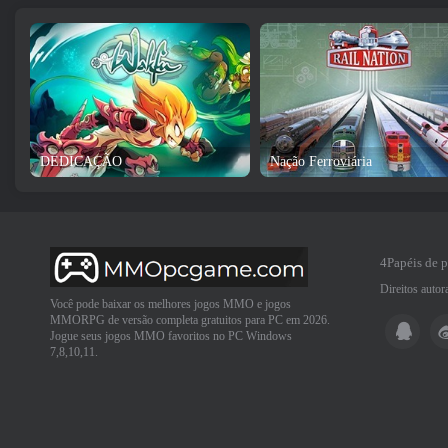
DEDICAÇÃO
Nação Ferroviária
4Papéis de 
Direitos auto
Você pode baixar os melhores jogos MMO e jogos
MMORPG de versão completa gratuitos para PC em 2026.
Jogue seus jogos MMO favoritos no PC Windows
7,8,10,11.