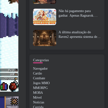
Não há pagamento para
ganhar. Apenas Ragnarok.
Origin Classic é lançado em
julho 23
A última atualização do
Raven2 apresenta sistema de
despertar de habilidades,
Oferecendo aos jogadores mais
maneiras de aprimorar suas
habilidades
Categorias
Navegador
Cartão
Combate
Jogos MMO
MMORPG
MOBA
Móvel
Notícias
Corrida