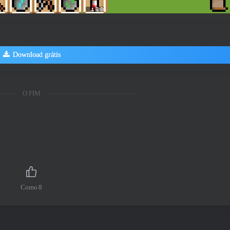
Download grátis
O FIM
Como
8