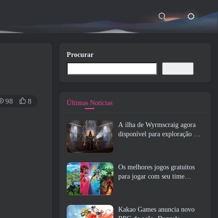
Procurar
Procurar
98
8
Últimas Notícias
A ilha de Wyrmscraig agora
disponível para exploração no
RuneScape da velha escola
Os melhores jogos gratuitos
para jogar com seu time
(2026)
Kakao Games anuncia novo