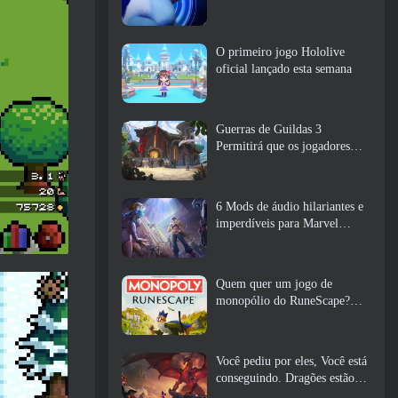
O primeiro jogo Hololive
oficial lançado esta semana
Guerras de Guildas 3
Permitirá que os jogadores
experimentem o mundo de
Tyria antes que os Elder
Dragons acordem
6 Mods de áudio hilariantes e
imperdíveis para Marvel
Rivals
Quem quer um jogo de
monopólio do RuneScape?
Porque um está a caminho
Você pediu por eles, Você está
conseguindo. Dragões estão
chegando a Albion Online