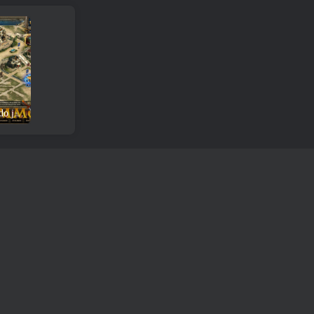
Esparta: Análise e download do jogo War of Empires