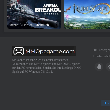
Arena-Ausbruch: Unendlich
RuneScape
4k Hintergr
Urheberrecht
Sie können im Jahr 2026 die besten kostenlosen
Vollversionen von MMO-Spielen und MMORPG-Spielen
für den PC herunterladen. Spielen Sie Ihre Lieblings-MMO-
Spiele auf PC Windows 7,8,10,11.
Das 