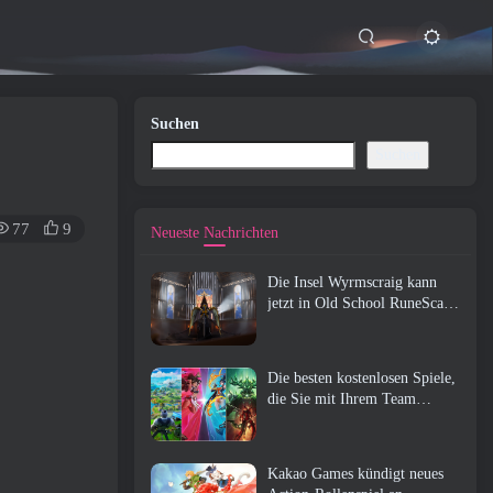
Suchen
Suchen
77
9
Neueste Nachrichten
Die Insel Wyrmscraig kann
jetzt in Old School RuneScape
erkundet werden
Die besten kostenlosen Spiele,
die Sie mit Ihrem Team
genießen können (2026)
Kakao Games kündigt neues