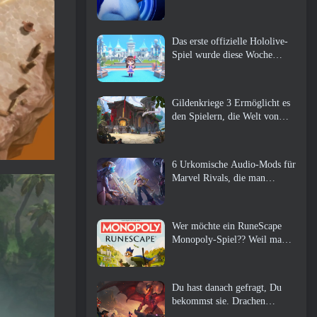
Das erste offizielle Hololive-
Spiel wurde diese Woche
veröffentlicht
Gildenkriege 3 Ermöglicht es
den Spielern, die Welt von
Tyria zu erleben, bevor die
Drachenältesten erwachten
6 Urkomische Audio-Mods für
Marvel Rivals, die man
unbedingt ausprobieren muss
Wer möchte ein RuneScape
Monopoly-Spiel?? Weil man
unterwegs ist
Du hast danach gefragt, Du
bekommst sie. Drachen
kommen online nach Albion