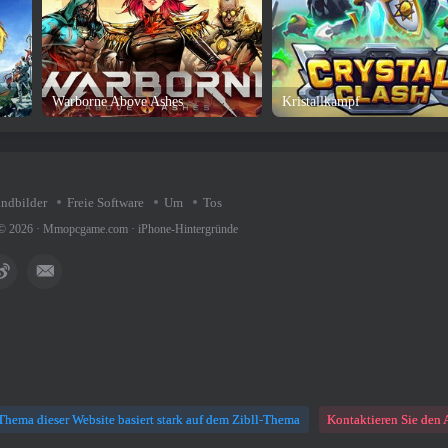
Warborne Above Ashes
Kristallkampf
undbilder
Freie Software
Um
Tos
 © 2026 ·
Mmopcgame.com
·
iPhone-Hintergründe
Thema dieser Website basiert stark auf dem Zibll-Thema
Kontaktieren Sie den 