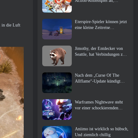
Action-Rollenspiel an,
Wächterin
Eterspire-Spieler können jetzt
 in die Luft
eine kleine Zeitreise
unternehmen … als Belohnung
Jimothy, der Entdecker von
Seattle, hat Verbindungen zu
ArenaNet, Also fügen sie es
natürlich zu Guild Wars hinzu
2
Nach dem „Curse Of The
Allflame“-Update kündigt
Path of Exile mehrere
Änderungen an, die auf
Feedback basieren
Warframes Nightwave steht
vor einer schockierenden
Rückkehr
Aniimo ist wirklich so hübsch,
Und ziemlich chillig