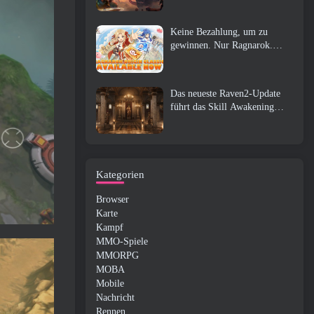
Keine Bezahlung, um zu
gewinnen. Nur Ragnarok.
Origin Classic erscheint im
Juli 23
Das neueste Raven2-Update
führt das Skill Awakening
System ein, Geben Sie den
Spielern mehr Möglichkeiten,
ihre Fähigkeiten zu verbessern
Kategorien
Browser
Karte
Kampf
MMO-Spiele
MMORPG
MOBA
Mobile
Nachricht
Rennen