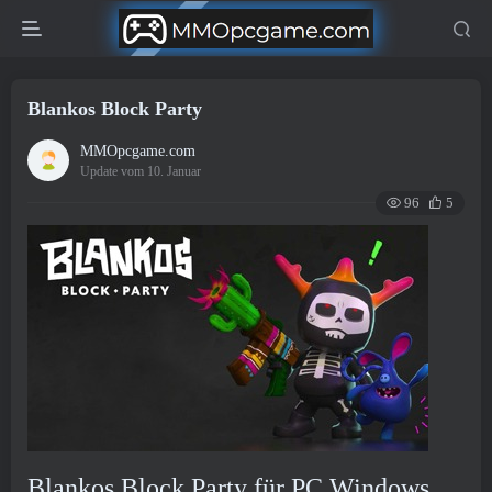
Blankos Block Party
MMOpcgame.com
Update vom 10. Januar
96
5
Blankos Block Party für PC Windows