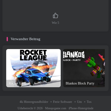
Wie
5
Verwandter Beitrag
Rocket League
Blankos Block Party
4k Hintergrundbilder
Freie Software
Um
Tos
Urheberrecht © 2026 ·
Mmopcgame.com
·
iPhone-Hintergründe