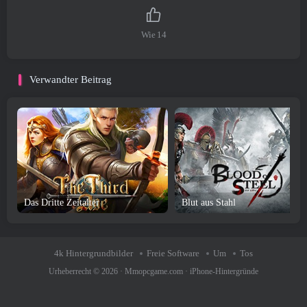
Wie
14
Verwandter Beitrag
Das Dritte Zeitalter
Blut aus Stahl
4k Hintergrundbilder
Freie Software
Um
Tos
Urheberrecht © 2026 ·
Mmopcgame.com
·
iPhone-Hintergründe