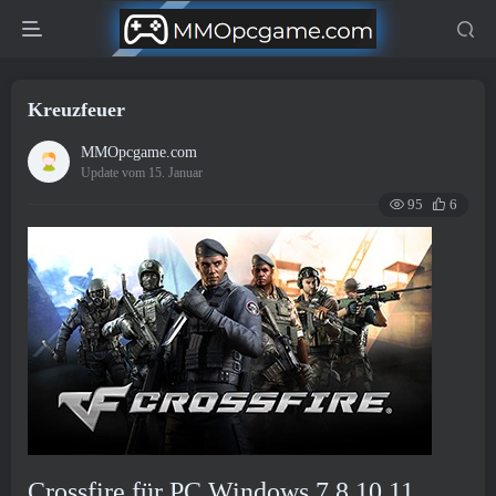
Kreuzfeuer
MMOpcgame.com
Update vom 15. Januar
95
6
Crossfire für PC Windows 7,8,10,11