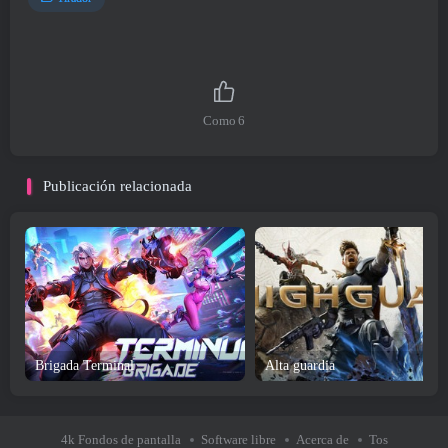
Como
6
Publicación relacionada
Brigada Terminal
Alta guardia
4k Fondos de pantalla
Software libre
Acerca de
Tos