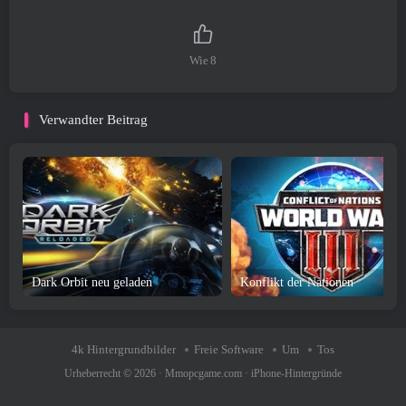
Wie
8
Verwandter Beitrag
Dark Orbit neu geladen
Konflikt der Nationen
4k Hintergrundbilder
Freie Software
Um
Tos
Urheberrecht © 2026 ·
Mmopcgame.com
·
iPhone-Hintergründe