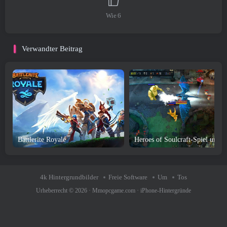
Wie
6
Verwandter Beitrag
Battlerite Royale
4k Hintergrundbilder
Freie Software
Um
Tos
Urheberrecht © 2026 ·
Mmopcgame.com
·
iPhone-Hintergründe