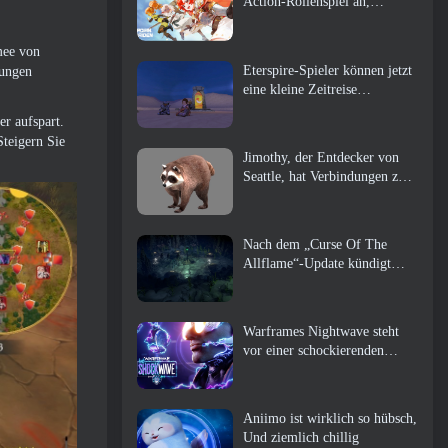
Action-Rollenspiel an,
Wächterin
mee von
Eterspire-Spieler können jetzt
nungen
eine kleine Zeitreise
unternehmen … als Belohnung
er aufspart.
Steigern Sie
Jimothy, der Entdecker von
Seattle, hat Verbindungen zu
ArenaNet, Also fügen sie es
natürlich zu Guild Wars hinzu
2
Nach dem „Curse Of The
Allflame“-Update kündigt
Path of Exile mehrere
Änderungen an, die auf
Feedback basieren
Warframes Nightwave steht
vor einer schockierenden
Rückkehr
Aniimo ist wirklich so hübsch,
Und ziemlich chillig