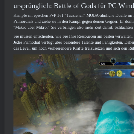
ursprünglich: Battle of Gods für PC Win
Kämpfe im epischen PvP 1v1 “Tauziehen” MOBA-ähnliche Duelle im kos
Primordials und ziehe sie in den Kampf gegen deinen Gegner, Er domi
“Makro über Mikro,” Sie verbringen also mehr Zeit damit, Schlachten z
Sie müssen entscheiden, wie Sie Ihre Ressourcen am besten verwalten, 
Jedes Primodial verfügt über besondere Talente und Fähigkeiten, Daher
das Level, um noch verheerendere Kräfte freizusetzen und sich den Ru