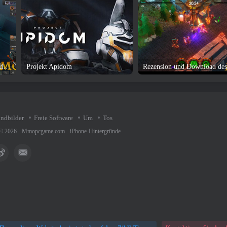
Ewige Rückkehr: Rezension und Download des Black Survival-Spiels
Projekt Apidom
undbilder
Freie Software
Um
Tos
 © 2026 ·
Mmopcgame.com
·
iPhone-Hintergründe