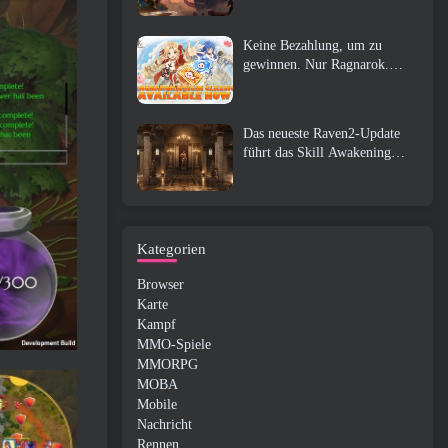
Keine Bezahlung, um zu
gewinnen. Nur Ragnarok.
Origin Classic erscheint im
Juli 23
Das neueste Raven2-Update
führt das Skill Awakening
System ein, Geben Sie den
Spielern mehr Möglichkeiten,
ihre Fähigkeiten zu verbessern
Kategorien
Browser
Karte
Kampf
MMO-Spiele
MMORPG
MOBA
Mobile
Nachricht
Rennen