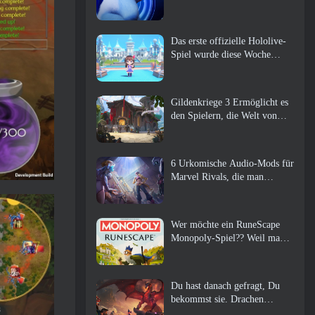
Das erste offizielle Hololive-
Spiel wurde diese Woche
veröffentlicht
Gildenkriege 3 Ermöglicht es
den Spielern, die Welt von
Tyria zu erleben, bevor die
Drachenältesten erwachten
6 Urkomische Audio-Mods für
Marvel Rivals, die man
unbedingt ausprobieren muss
Wer möchte ein RuneScape
Monopoly-Spiel?? Weil man
unterwegs ist
Du hast danach gefragt, Du
bekommst sie. Drachen
kommen online nach Albion