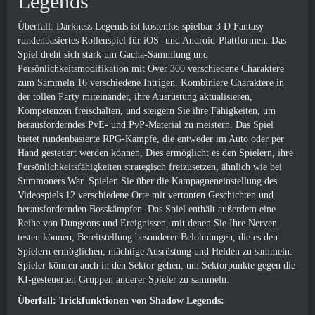
Legends
Überfall: Darkness Legends ist kostenlos spielbar 3 D Fantasy
rundenbasiertes Rollenspiel für iOS- und Android-Plattformen. Das
Spiel dreht sich stark um Gacha-Sammlung und
Persönlichkeitsmodifikation mit Over 300 verschiedene Charaktere
zum Sammeln 16 verschiedene Intrigen. Kombiniere Charaktere in
der tollen Party miteinander, ihre Ausrüstung aktualisieren,
Kompetenzen freischalten, und steigern Sie ihre Fähigkeiten, um
herausforderndes PvE- und PvP-Material zu meistern. Das Spiel
bietet rundenbasierte RPG-Kämpfe, die entweder im Auto oder per
Hand gesteuert werden können, Dies ermöglicht es den Spielern, ihre
Persönlichkeitsfähigkeiten strategisch freizusetzen, ähnlich wie bei
Summoners War. Spielen Sie über die Kampagneneinstellung des
Videospiels 12 verschiedene Orte mit vertonten Geschichten und
herausfordernden Bosskämpfen. Das Spiel enthält außerdem eine
Reihe von Dungeons und Ereignissen, mit denen Sie Ihre Nerven
testen können, Bereitstellung besonderer Belohnungen, die es den
Spielern ermöglichen, mächtige Ausrüstung und Helden zu sammeln.
Spieler können auch in den Sektor gehen, um Sektorpunkte gegen die
KI-gesteuerten Gruppen anderer Spieler zu sammeln.
Überfall: Trickfunktionen von Shadow Legends: