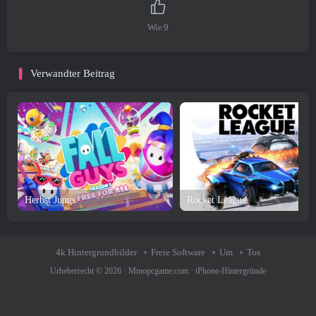
Wie
9
Verwandter Beitrag
Herbst Jungs
Rocket League
4k Hintergrundbilder
Freie Software
Um
Tos
Urheberrecht © 2026 ·
Mmopcgame.com
·
iPhone-Hintergründe