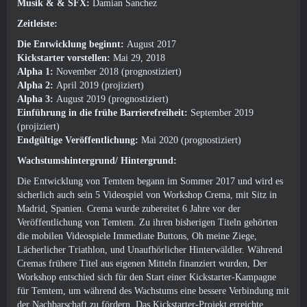
Musik & & SFX:
Damian Sanchez
Zeitleiste:
Die Entwicklung beginnt:
August 2017
Kickstarter vorstellen:
Mai 29, 2018
Alpha 1:
November 2018 (prognostiziert)
Alpha 2:
April 2019 (projiziert)
Alpha 3:
August 2019 (prognostiziert)
Einführung in die frühe Barrierefreiheit:
September 2019
(projiziert)
Endgültige Veröffentlichung:
Mai 2020 (prognostiziert)
Wachstumshintergrund/ Hintergrund:
Die Entwicklung von Temtem begann im Sommer 2017 und wird es
sicherlich auch sein 5 Videospiel von Workshop Crema, mit Sitz in
Madrid, Spanien. Crema wurde zubereitet 6 Jahre vor der
Veröffentlichung von Temtem. Zu ihren bisherigen Titeln gehörten
die mobilen Videospiele Immediate Buttons, Oh meine Ziege,
Lächerlicher Triathlon, und Unaufhörlicher Hinterwäldler. Während
Cremas frühere Titel aus eigenen Mitteln finanziert wurden, Der
Workshop entschied sich für den Start einer Kickstarter-Kampagne
für Temtem, um während des Wachstums eine bessere Verbindung mit
der Nachbarschaft zu fördern. Das Kickstarter-Projekt erreichte