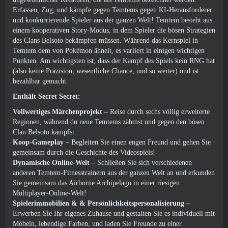
Erfassen, Zug, und kämpfe gegen Temtems gegen KI-Herausforderer
und konkurrierende Spieler aus der ganzen Welt! Temtem besteht aus
einem kooperativen Story-Modus, in dem Spieler die bösen Strategien
des Clans Belsoto bekämpfen müssen. Während das Kernspiel in
Temtem dem von Pokémon ähnelt, es variiert in einigen wichtigen
Punkten. Am wichtigsten ist, dass der Kampf des Spiels kein RNG hat
(also keine Präzision, wesentliche Chance, und so weiter) und ist
bezahlbar gemacht.
Enthält Secret Secret:
Vollwertiges Märchenprojekt –
Reise durch sechs völlig erweiterte
Regionen, während du neue Temtems zähmst und gegen den bösen
Clan Belsoto kämpfst.
Koop-Gameplay –
Begleiten Sie einen engen Freund und gehen Sie
gemeinsam durch die Geschichte des Videospiels!
Dynamische Online-Welt –
Schließen Sie sich verschiedenen
anderen Temtem-Fitnesstrainern aus der ganzen Welt an und erkunden
Sie gemeinsam das Airborne Archipelago in einer riesigen
Multiplayer-Online-Welt!
Spielerimmobilien & & Persönlichkeitspersonalisierung –
Erwerben Sie Ihr eigenes Zuhause und gestalten Sie es individuell mit
Möbeln, lebendige Farben, und laden Sie Freunde zu einer