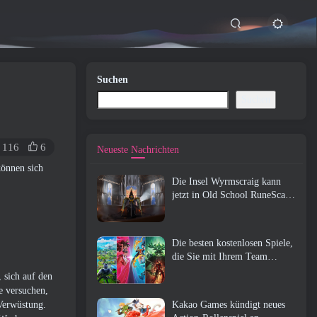
Suchen
Suchen
116
6
Neueste Nachrichten
können sich
Die Insel Wyrmscraig kann
jetzt in Old School RuneScape
erkundet werden
Die besten kostenlosen Spiele,
die Sie mit Ihrem Team
genießen können (2026)
 sich auf den
e versuchen,
Verwüstung.
Kakao Games kündigt neues