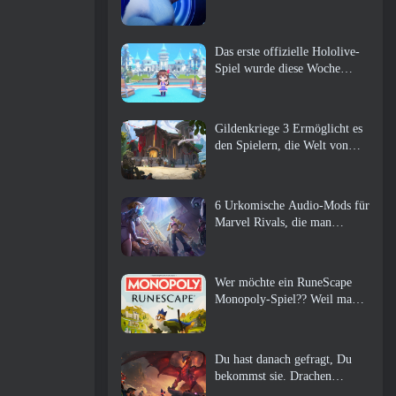
Das erste offizielle Hololive-
Spiel wurde diese Woche
veröffentlicht
Gildenkriege 3 Ermöglicht es
den Spielern, die Welt von
Tyria zu erleben, bevor die
Drachenältesten erwachten
6 Urkomische Audio-Mods für
Marvel Rivals, die man
unbedingt ausprobieren muss
Wer möchte ein RuneScape
Monopoly-Spiel?? Weil man
unterwegs ist
Du hast danach gefragt, Du
bekommst sie. Drachen
kommen online nach Albion