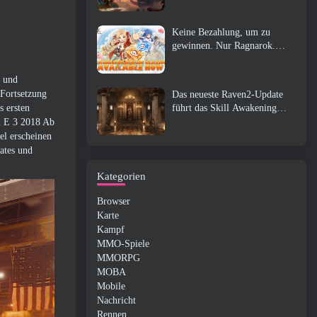
Keine Bezahlung, um zu
gewinnen. Nur Ragnarok.
Origin Classic erscheint im
Juli 23
r und
 Fortsetzung
Das neueste Raven2-Update
führt das Skill Awakening
s ersten
System ein, Geben Sie den
ei E 3 2018 Ab
Spielern mehr Möglichkeiten,
el erscheinen
ihre Fähigkeiten zu verbessern
dates und
Kategorien
Browser
Karte
Kampf
MMO-Spiele
MMORPG
MOBA
Mobile
Nachricht
Rennen