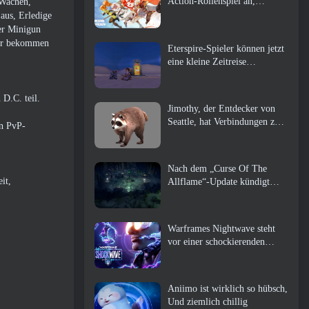
Action-Rollenspiel an,
 Wachen,
Wächterin
aus, Erledige
ner Minigun
iter bekommen
Eterspire-Spieler können jetzt
eine kleine Zeitreise
unternehmen … als Belohnung
D.C. teil.
Jimothy, der Entdecker von
Seattle, hat Verbindungen zu
en PvP-
ArenaNet, Also fügen sie es
natürlich zu Guild Wars hinzu
2
Nach dem „Curse Of The
it,
Allflame“-Update kündigt
Path of Exile mehrere
Änderungen an, die auf
Feedback basieren
Warframes Nightwave steht
vor einer schockierenden
Rückkehr
Aniimo ist wirklich so hübsch,
Und ziemlich chillig