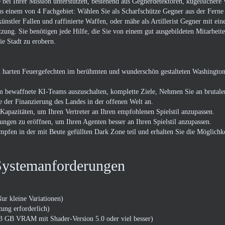
e bei Ihrer Mission unterstützen, bestehend aus Gegnerdetektoren, kugelsichere
s einem von 4 Fachgebiet: Wählen Sie als Scharfschütze Gegner aus der Ferne 
ünstler Fallen und raffinierte Waffen, oder mähe als Artillerist Gegner mit ei
tzung. Sie benötigen jede Hilfe, die Sie von einem gut ausgebildeten Mitarbe
ie Stadt zu erobern.
harten Feuergefechten im berühmten und wunderschön gestalteten Washington 
.
 bewaffnete KI-Teams auszuschalten, komplette Ziele, Nehmen Sie an brutal
e der Finanzierung des Landes in der offenen Welt an.
 Kapazitäten, um Ihren Vertreter an Ihren empfohlenen Spielstil anzupassen.
ngen zu eröffnen, um Ihren Agenten besser an Ihren Spielstil anzupassen.
en in der mit Beute gefüllten Dark Zone teil und erhalten Sie die Möglichke
Systemanforderungen
r kleine Variationen)
ng erforderlich)
GB VRAM mit Shader-Version 5.0 oder viel besser)