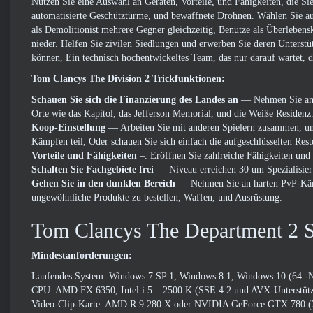
Nutzen Sie eine Auswahl an Geräten, Vorteile, und Fähigkeiten, die Si
automatisierte Geschütztürme, und bewaffnete Drohnen. Wählen Sie au
als Demolitionist mehrere Gegner gleichzeitig, Benutze als Überlebensk
nieder. Helfen Sie zivilen Siedlungen und erwerben Sie deren Unterstü
können, Ein technisch hochentwickeltes Team, das nur darauf wartet, d
Tom Clancys The Division 2 Trickfunktionen:
Schauen Sie sich die Finanzierung des Landes an
— Nehmen Sie an 
Orte wie das Kapitol, das Jefferson Memorial, und die Weiße Residenz
Koop-Einstellung
— Arbeiten Sie mit anderen Spielern zusammen, um
Kämpfen teil, Oder schauen Sie sich einfach die aufgeschlüsselten Rest
Vorteile und Fähigkeiten
–. Eröffnen Sie zahlreiche Fähigkeiten und
Schalten Sie Fachgebiete frei
— Niveau erreichen 30 um Spezialisieru
Gehen Sie in den dunklen Bereich
— Nehmen Sie an harten PvP-Kämpf
ungewöhnliche Produkte zu bestellen, Waffen, und Ausrüstung.
Tom Clancys The Department 2 
Mindestanforderungen:
Laufendes System: Windows 7 SP 1, Windows 8 1, Windows 10 (64 -Nu
CPU: AMD FX 6350, Intel i 5 – 2500 K (SSE 4 2 und AVX-Unterstützu
Video-Clip-Karte: AMD R 9 280 X oder NVIDIA GeForce GTX 780 (3 