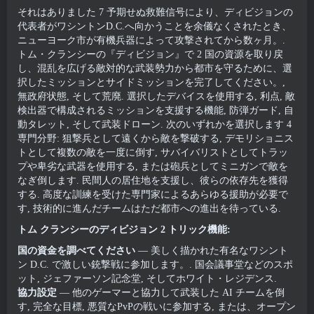
それはありました 7 予期せぬ救難信号により、ディビジョンの
代表者がワシントンD.C.へ向かうことを余儀なくされたとき、
ニューヨーク市が有機兵器によって攻撃されてから数ヶ月。.
トム・クランシーの『ディビジョン』で 2 国の資源を取り戻
し、混乱を広げる敵対的な武装勢力から都市を守るために、選
択したミッションとサイドミッションを完了してください。,
無政府状態, そして荒廃. 選択したデバイスを使用する, 利点, 敵
検出器で構成されるミッションを支援する機能, 防弾ガード, 自
動タレット, そして武装ドローン. 次のいずれかを選択します 4
専門分野: 狙撃兵として遠くから敵を撃破する, デモリショニス
トとして複数の敵を一度に倒す, サバイバリストとしてトラッ
プや卑劣な武器を使用する, または砲兵としてミニガンで敵を
なぎ倒します. 民間人の居住地を支援し、彼らの依存先を獲得
する. 高度な訓練を受けた専門家によるあらゆる援助が必要で
す, 技術的に進んだチームはただ都市への進出を待っている.
トム クランシーのディビジョン 2 トリック機能:
国の資金を調べてください
— 美しく描かれた有名なワシント
ン D.C. で激しい銃撃戦に参加します。. 国会議事堂などのスポ
ット, ジェファーソン記念堂, そしてホワイト・レジデンス.
協力設定
— 他のゲーマーと協力して武装した AI チームを倒
す, 完全な目標, 悪質なPvPの戦いに参加する, または、オープン