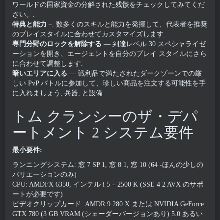
ワールドの国家資金の分解された残骸をチェックしてみてくだ
さい。.
特典と能力
–. 数多くのスキルと能力を発揮して、代表者を推奨
のプレイスタイルに合わせてカスタマイズします.
専門分野のロックを解除する
— 到達レベル 30 スペシャライゼ
ーションを開き、エージェントを自分のプレイ スタイルにさら
に合わせて調整します.
暗いエリアに入る
— 戦利品で満たされたダークゾーンでの厳
しい PvP バトルに参加して、珍しい商品を注文する可能性を手
に入れましょう, 兵器, と設備.
トム クランシーのザ・デパ
ートメント 2 システム要件
最小要件:
ランニングシステム: 窓 7 SP 1, 窓 8 1, 窓 10 (64 -ほんの少しの
バリエーションのみ)
CPU: AMDFX 6350, インテル i 5 – 2500 K (SSE 4 2 AVX のサポ
ートが必要です)
ビデオクリップカード: AMDR 9 280 X または NVIDIA GeForce
GTX 780 (3 GB VRAM (シェーダーバージョンあり) 5.0 あるい