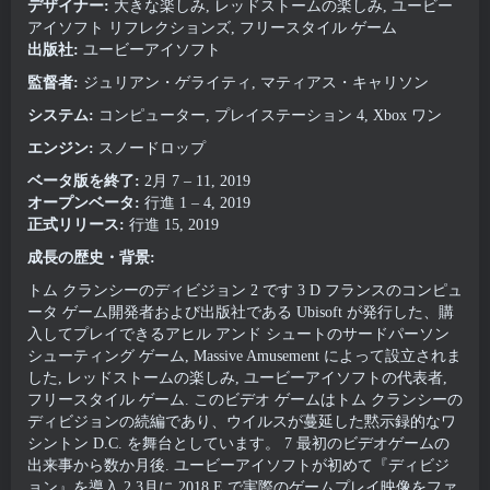
デザイナー:
大きな楽しみ, レッドストームの楽しみ, ユービー
アイソフト リフレクションズ, フリースタイル ゲーム
出版社:
ユービーアイソフト
監督者:
ジュリアン・ゲライティ, マティアス・キャリソン
システム:
コンピューター, プレイステーション 4, Xbox ワン
エンジン:
スノードロップ
ベータ版を終了:
2月 7 – 11, 2019
オープンベータ:
行進 1 – 4, 2019
正式リリース:
行進 15, 2019
成長の歴史・背景:
トム クランシーのディビジョン 2 です 3 D フランスのコンピュ
ータ ゲーム開発者および出版社である Ubisoft が発行した、購
入してプレイできるアヒル アンド シュートのサードパーソン
シューティング ゲーム, Massive Amusement によって設立されま
した, レッドストームの楽しみ, ユービーアイソフトの代表者,
フリースタイル ゲーム. このビデオ ゲームはトム クランシーの
ディビジョンの続編であり、ウイルスが蔓延した黙示録的なワ
シントン D.C. を舞台としています。 7 最初のビデオゲームの
出来事から数か月後. ユービーアイソフトが初めて『ディビジ
ョン』を導入 2 3月に 2018 E で実際のゲームプレイ映像をファ