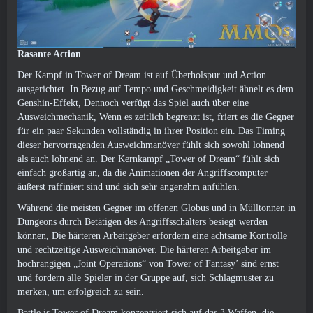
Rasante Action
Der Kampf in Tower of Dream ist auf Überholspur und Action
ausgerichtet. In Bezug auf Tempo und Geschmeidigkeit ähnelt es dem
Genshin-Effekt, Dennoch verfügt das Spiel auch über eine
Ausweichmechanik, Wenn es zeitlich begrenzt ist, friert es die Gegner
für ein paar Sekunden vollständig in ihrer Position ein. Das Timing
dieser hervorragenden Ausweichmanöver fühlt sich sowohl lohnend
als auch lohnend an. Der Kernkampf „Tower of Dream“ fühlt sich
einfach großartig an, da die Animationen der Angriffscomputer
äußerst raffiniert sind und sich sehr angenehm anfühlen.
Während die meisten Gegner im offenen Globus und in Mülltonnen in
Dungeons durch Betätigen des Angriffsschalters besiegt werden
können, Die härteren Arbeitgeber erfordern eine achtsame Kontrolle
und rechtzeitige Ausweichmanöver. Die härteren Arbeitgeber im
hochrangigen „Joint Operations“ von Tower of Fantasy’ sind ernst
und fordern alle Spieler in der Gruppe auf, sich Schlagmuster zu
merken, um erfolgreich zu sein.
Battle is Tower of Dream konzentriert sich auf das 3 Waffen, die