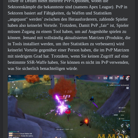
Tower of Dream bietet mehrere PvP-Optionen, wobei die
Sektorenkämpfe die bekannteste sind (namens Apex League). PvP in
Sektoren basiert auf Fähigkeiten, da Waffen und Statistiken
„angepasst“ werden’ zwischen den Herausforderern, zahlende Spieler
haben also keinerlei Vorteile. Trotzdem, Damit PvP „fair“ ist, Spieler
müssen Zugang zu einem Tool haben, um auf Augenhöhe spielen zu
können. Jemand mit vollständig aktualisierten Matrizen (Produkte, die
in Tools installiert werden, um ihre Statistiken zu verbessern) wird
keinerlei Vorteile gegenüber einer Person haben, die im PvP Matrizen
mit niedrigem Grad hat. Trotzdem, wenn Sie keinen Zugriff auf eine
bestimmte SSR-Waffe haben, Sie können es nicht im PvP verwenden,
was Sie sicherlich benachteiligen würde.