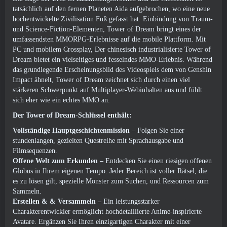
tatsächlich auf den fernen Planeten Aida aufgebrochen, wo eine neue
hochentwickelte Zivilisation Fuß gefasst hat. Einbindung von Traum-
und Science-Fiction-Elementen, Tower of Dream bringt eines der
umfassendsten MMORPG-Erlebnisse auf die mobile Plattform. Mit
PC und mobilem Crossplay, Der chinesisch industrialisierte Tower of
Dream bietet ein vielseitiges und fesselndes MMO-Erlebnis. Während
das grundlegende Erscheinungsbild des Videospiels dem von Genshin
Impact ähnelt, Tower of Dream zeichnet sich durch einen viel
stärkeren Schwerpunkt auf Multiplayer-Webinhalten aus und fühlt
sich eher wie ein echtes MMO an.
Der Tower of Dream-Schlüssel enthält:
Vollständige Hauptgeschichtenmission
–
Folgen Sie einer
stundenlangen, gezielten Questreihe mit Sprachausgabe und
Filmsequenzen.
Offene Welt zum Erkunden –
Entdecken Sie einen riesigen offenen
Globus in Ihrem eigenen Tempo. Jeder Bereich ist voller Rätsel, die
es zu lösen gilt, spezielle Monster zum Suchen, und Ressourcen zum
Sammeln.
Erstellen & & Versammeln
–
Ein leistungsstarker
Charakterentwickler ermöglicht hochdetaillierte Anime-inspirierte
Avatare. Ergänzen Sie Ihren einzigartigen Charakter mit einer