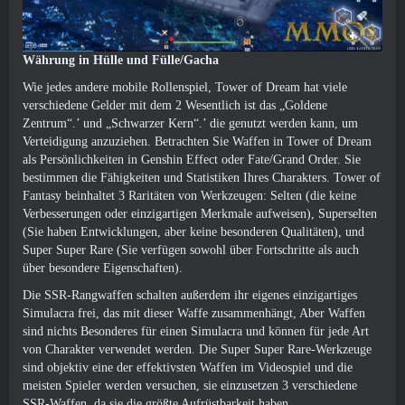
Währung in Hülle und Fülle/Gacha
Wie jedes andere mobile Rollenspiel, Tower of Dream hat viele
verschiedene Gelder mit dem 2 Wesentlich ist das „Goldene
Zentrum“.’ und „Schwarzer Kern“.’ die genutzt werden kann, um
Verteidigung anzuziehen. Betrachten Sie Waffen in Tower of Dream
als Persönlichkeiten in Genshin Effect oder Fate/Grand Order. Sie
bestimmen die Fähigkeiten und Statistiken Ihres Charakters. Tower of
Fantasy beinhaltet 3 Raritäten von Werkzeugen: Selten (die keine
Verbesserungen oder einzigartigen Merkmale aufweisen), Superselten
(Sie haben Entwicklungen, aber keine besonderen Qualitäten), und
Super Super Rare (Sie verfügen sowohl über Fortschritte als auch
über besondere Eigenschaften).
Die SSR-Rangwaffen schalten außerdem ihr eigenes einzigartiges
Simulacra frei, das mit dieser Waffe zusammenhängt, Aber Waffen
sind nichts Besonderes für einen Simulacra und können für jede Art
von Charakter verwendet werden. Die Super Super Rare-Werkzeuge
sind objektiv eine der effektivsten Waffen im Videospiel und die
meisten Spieler werden versuchen, sie einzusetzen 3 verschiedene
SSR-Waffen, da sie die größte Aufrüstbarkeit haben.