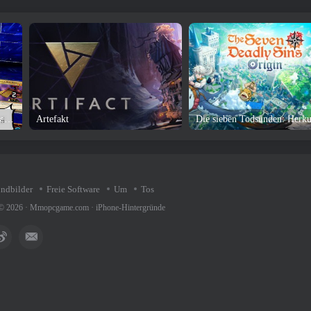
Yu-Gi-Oh! Duel Links Spielrezension und Download
Artefakt
Die sieben Todsünden: Herku
undbilder
Freie Software
Um
Tos
 © 2026 ·
Mmopcgame.com
·
iPhone-Hintergründe