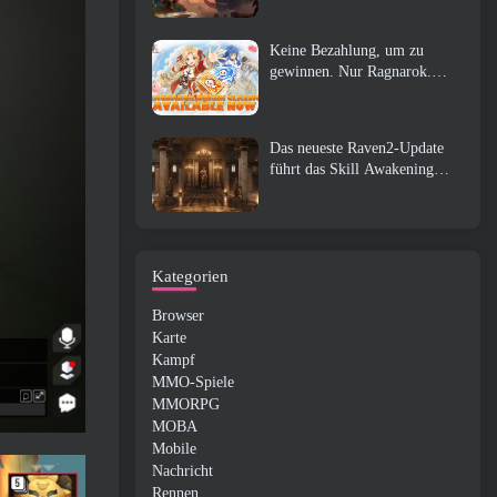
Keine Bezahlung, um zu
gewinnen. Nur Ragnarok.
Origin Classic erscheint im
Juli 23
Das neueste Raven2-Update
führt das Skill Awakening
System ein, Geben Sie den
Spielern mehr Möglichkeiten,
ihre Fähigkeiten zu verbessern
Kategorien
Browser
Karte
Kampf
MMO-Spiele
MMORPG
MOBA
Mobile
Nachricht
Rennen