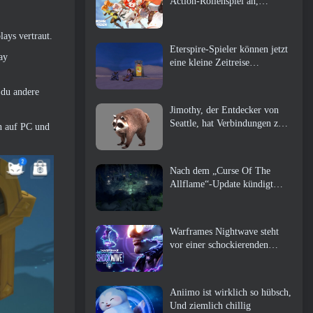
Action-Rollenspiel an,
Wächterin
ays vertraut.
Eterspire-Spieler können jetzt
ay
eine kleine Zeitreise
unternehmen … als Belohnung
 du andere
Jimothy, der Entdecker von
Seattle, hat Verbindungen zu
n auf PC und
ArenaNet, Also fügen sie es
natürlich zu Guild Wars hinzu
2
Nach dem „Curse Of The
Allflame“-Update kündigt
Path of Exile mehrere
Änderungen an, die auf
Feedback basieren
Warframes Nightwave steht
vor einer schockierenden
Rückkehr
Aniimo ist wirklich so hübsch,
Und ziemlich chillig