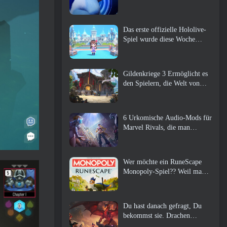
Das erste offizielle Hololive-
Spiel wurde diese Woche
veröffentlicht
Gildenkriege 3 Ermöglicht es
den Spielern, die Welt von
Tyria zu erleben, bevor die
Drachenältesten erwachten
6 Urkomische Audio-Mods für
Marvel Rivals, die man
unbedingt ausprobieren muss
Wer möchte ein RuneScape
Monopoly-Spiel?? Weil man
unterwegs ist
Du hast danach gefragt, Du
bekommst sie. Drachen
kommen online nach Albion