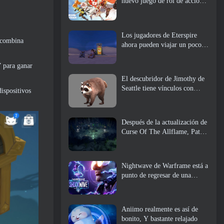
nuevo juego de rol de acción,
doncella guardiana
Los jugadores de Eterspire
n combina
ahora pueden viajar un poco
en el tiempo... como regalo
” para ganar
El descubridor de Jimothy de
Seattle tiene vínculos con
ispositivos
ArenaNet, Por supuesto que lo
agregarán a Guild Wars 2
Después de la actualización de
Curse Of The Allflame, Path
Of Exile anuncia varios
cambios según los comentarios
Nightwave de Warframe está a
punto de regresar de una
manera impactante
Aniimo realmente es así de
bonito, Y bastante relajado