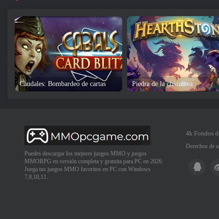
Caudales: Bombardeo de cartas
Piedra de la chimenea
4k Fondos d
Derechos de a
Puedes descargar los mejores juegos MMO y juegos
MMORPG en versión completa y gratuita para PC en 2026.
Juega tus juegos MMO favoritos en PC con Windows
7,8,10,11.