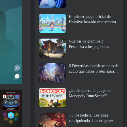
El primer juego oficial de
Hololive lanzado esta semana
Guerras de gremios 3
Permitirá a los jugadores
experimentar el mundo de
Tyria antes de que los
dragones ancianos despertaran
6 Divertidas modificaciones de
audio que debes probar para
Marvel Rivals
¿Quién quiere un juego de
Monopoly RuneScape??
Porque uno está en camino
Tú los pediste, Los estás
consiguiendo. Los dragones
están llegando a Albion Online