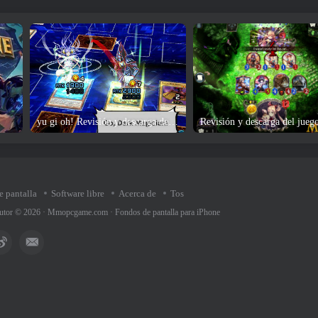
yu gi oh! Revisión y descarga del juego Duel Links
e pantalla
Software libre
Acerca de
Tos
utor © 2026 ·
Mmopcgame.com
·
Fondos de pantalla para iPhone