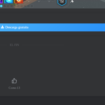
Descarga gratuita
EL FIN
Como
13