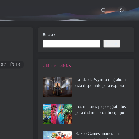
Buscar
Buscar
87
13
Últimas noticias
La isla de Wyrmscraig ahora
está disponible para explorar
en RuneScape de la vieja
escuela
Los mejores juegos gratuitos
para disfrutar con tu equipo
(2026)
Kakao Games anuncia un