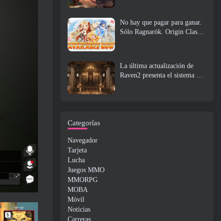
No hay que pagar para ganar.
Sólo Ragnarök. Origin Classic
se lanza en julio 23
La última actualización de
Raven2 presenta el sistema de
despertar de habilidades,
Brindar a los jugadores más
formas de mejorar sus
habilidades
Categorías
Navegador
Tarjeta
Lucha
Juegos MMO
MMORPG
MOBA
Móvil
Noticias
Carreras