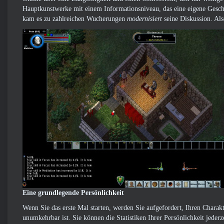
Hauptkunstwerke mit einem Informationsniveau, das eine eigene Geschic
kam es zu zahlreichen Wucherungen
modernisiert
seine Diskussion. Al
Eine grundlegende Persönlichkeit
Wenn Sie das erste Mal starten, werden Sie aufgefordert, Ihren Charakt
unumkehrbar ist. Sie können die Statistiken Ihrer Persönlichkeit jede