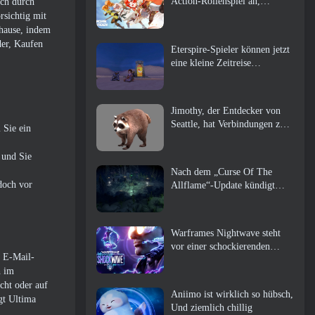
Action-Rollenspiel an,
ich durch
Wächterin
rsichtig mit
uhause, indem
der, Kaufen
Eterspire-Spieler können jetzt
eine kleine Zeitreise
unternehmen … als Belohnung
Jimothy, der Entdecker von
Seattle, hat Verbindungen zu
 Sie ein
ArenaNet, Also fügen sie es
natürlich zu Guild Wars hinzu
 und Sie
2
Nach dem „Curse Of The
doch vor
Allflame“-Update kündigt
Path of Exile mehrere
Änderungen an, die auf
Feedback basieren
Warframes Nightwave steht
vor einer schockierenden
 E-Mail-
Rückkehr
h im
cht oder auf
Aniimo ist wirklich so hübsch,
gt Ultima
Und ziemlich chillig