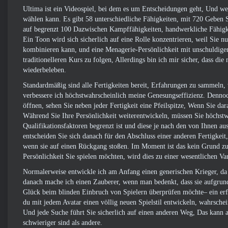
Ultima ist ein Videospiel, bei dem es um Entscheidungen geht, Und w
wählen kann. Es gibt 58 unterschiedliche Fähigkeiten, mit 720 Geben S
auf begrenzt 100 Dazwischen Kampffähigkeiten, handwerkliche Fähigkei
Ein Toon wird sich sicherlich auf eine Rolle konzentrieren, weil Si
kombinieren kann, und eine Menagerie-Persönlichkeit mit unschuldigen
traditionelleren Kurs zu folgen, Allerdings bin ich mir sicher, dass di
wiederbeleben.
Standardmäßig sind alle Fertigkeiten bereit, Erfahrungen zu sammeln,
verbessere ich höchstwahrscheinlich meine Genesungseffizienz. Dennoc
öffnen, sehen Sie neben jeder Fertigkeit eine Pfeilspitze, Wenn Sie dar
Während Sie Ihre Persönlichkeit weiterentwickeln, müssen Sie höchstw
Qualifikationsfaktoren begrenzt ist und diese je nach den von Ihnen 
entscheiden Sie sich danach für den Abschluss einer anderen Fertigkeit
wenn sie auf einen Rückgang stoßen. Im Moment ist das kein Grund zu
Persönlichkeit Sie spielen möchten, wird dies zu einer wesentlichen Var
Normalerweise entwickle ich am Anfang einen generischen Krieger, da i
danach mache ich einen Zauberer, wenn man bedenkt, dass sie aufgrund 
Glück beim blinden Einbruch von Spielern überprüfen möchte– ein erfre
du mit jedem Avatar einen völlig neuen Spielstil entwickeln, wahrsche
Und jede Suche führt Sie sicherlich auf einen anderen Weg, Das kann a
schwieriger sind als andere.