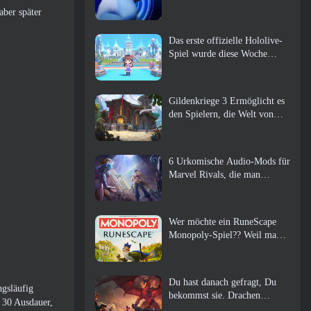
aber später
Das erste offizielle Hololive-
Spiel wurde diese Woche
veröffentlicht
Gildenkriege 3 Ermöglicht es
den Spielern, die Welt von
Tyria zu erleben, bevor die
Drachenältesten erwachten
6 Urkomische Audio-Mods für
Marvel Rivals, die man
unbedingt ausprobieren muss
Wer möchte ein RuneScape
Monopoly-Spiel?? Weil man
unterwegs ist
Du hast danach gefragt, Du
ngsläufig
bekommst sie. Drachen
n 30 Ausdauer,
kommen online nach Albion