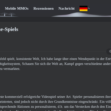
Mobile MMOs
Rezensionen
Nachricht
e-Spiels
d spielt, konsistente Welt, Ich habe lange über einen Wendepunkt in der En
higkeitssystem, Schauen Sie sich die Welt an, Kampf gegen verschiedene andere
 zu vermarkten.
e kommerziell erfolgreiche Videospiel seiner Art. Spieler personalisieren ihre
eintreten, sind jedoch nicht durch ihre Grundkenntnisse eingeschränkt. Ein völl
ntsprechende Aktionen zu personalisieren, d.h. um das Verstecken durch den Ein