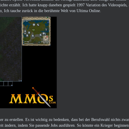
hte erzählt. Ich hatte knapp daneben gespielt 1997 Variation des Videospiels, 
so, Ich tauche zurück in die berühmte Welt von Ultima Online.
er zu erstellen. Es ist wichtig zu bedenken, dass bei der Berufswahl nichts zwa
rzeit ändern, indem Sie passende Jobs ausführen. So könnte ein Krieger beginne