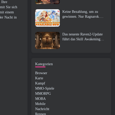
 Ihre
mit Sie sich
Keine Bezahlung, um zu
 mit einem
gewinnen. Nur Ragnarok.
der Nacht in
Origin Classic erscheint im
Juli 23
Das neueste Raven2-Update
führt das Skill Awakening
System ein, Geben Sie den
Spielern mehr Möglichkeiten,
ihre Fähigkeiten zu verbessern
Kategorien
Browser
Karte
Kampf
MMO-Spiele
MMORPG
MOBA
Mobile
Nachricht
Rennen