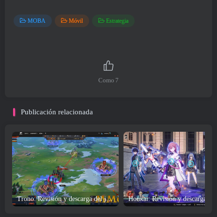
MOBA
Móvil
Estrategia
Como
7
Publicación relacionada
Trono: Revisión y descarga del juego Kingdom At War